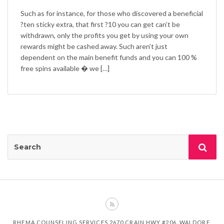
Such as for instance, for those who discovered a beneficial
?ten sticky extra, that first ?10 you can get can’t be
withdrawn, only the profits you get by using your own
rewards might be cashed away. Such aren’t just
dependent on the main benefit funds and you can 100 %
free spins available � we […]
Search
Sea
for:
RHEMA COUNSELING SERVICES 2670 CRAIN HWY #206, WALDORF,