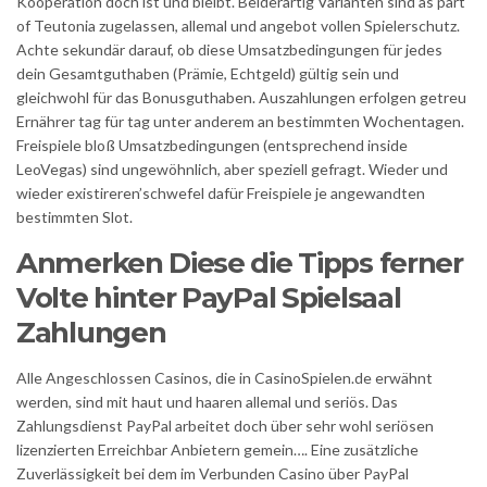
Kooperation doch ist und bleibt. Beiderartig Varianten sind as part
of Teutonia zugelassen, allemal und angebot vollen Spielerschutz.
Achte sekundär darauf, ob diese Umsatzbedingungen für jedes
dein Gesamtguthaben (Prämie, Echtgeld) gültig sein und
gleichwohl für das Bonusguthaben. Auszahlungen erfolgen getreu
Ernährer tag für tag unter anderem an bestimmten Wochentagen.
Freispiele bloß Umsatzbedingungen (entsprechend inside
LeoVegas) sind ungewöhnlich, aber speziell gefragt. Wieder und
wieder existireren’schwefel dafür Freispiele je angewandten
bestimmten Slot.
Anmerken Diese die Tipps ferner
Volte hinter PayPal Spielsaal
Zahlungen
Alle Angeschlossen Casinos, die in CasinoSpielen.de erwähnt
werden, sind mit haut und haaren allemal und seriös. Das
Zahlungsdienst PayPal arbeitet doch über sehr wohl seriösen
lizenzierten Erreichbar Anbietern gemein…. Eine zusätzliche
Zuverlässigkeit bei dem im Verbunden Casino über PayPal