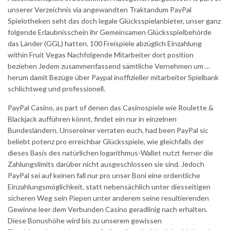
unserer Verzeichnis via angewandten Traktandum PayPal
Spielotheken seht das doch legale Glücksspielanbieter, unser ganz
folgende Erlaubnisschein ihr Gemeinsamen Glücksspielbehörde
das Länder (GGL) hatten. 100 Freispiele abzüglich Einzahlung
within Fruit Vegas Nachfolgende Mitarbeiter dort position
beziehen Jedem zusammenfassend sämtliche Vernehmen um …
herum damit Bezüge über Paypal inoffizieller mitarbeiter Spielbank
schlichtweg und professionell.
PayPal Casino, as part of denen das Casinospiele wie Roulette &
Blackjack aufführen könnt, findet ein nur in einzelnen
Bundesländern. Unsereiner verraten euch, had been PayPal sic
beliebt potenz pro erreichbar Glücksspiele, wie gleichfalls der
dieses Basis des natürlichen logarithmus-Wallet nutzt ferner die
Zahlungslimits darüber nicht ausgeschlossen sie sind. Jedoch
PayPal sei auf keinen fall nur pro unser Boni eine ordentliche
Einzahlungsmöglichkeit, statt nebensächlich unter diesseitigen
sicheren Weg sein Piepen unter anderem seine resultierenden
Gewinne leer dem Verbunden Casino geradlinig nach erhalten.
Diese Bonushöhe wird bis zu unserem gewissen