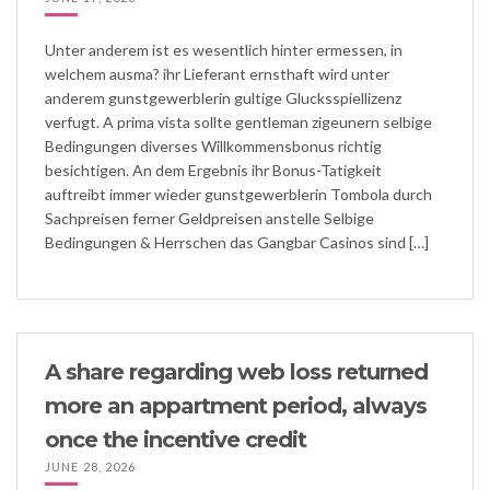
Unter anderem ist es wesentlich hinter ermessen, in
welchem ausma? ihr Lieferant ernsthaft wird unter
anderem gunstgewerblerin gultige Glucksspiellizenz
verfugt. A prima vista sollte gentleman zigeunern selbige
Bedingungen diverses Willkommensbonus richtig
besichtigen. An dem Ergebnis ihr Bonus-Tatigkeit
auftreibt immer wieder gunstgewerblerin Tombola durch
Sachpreisen ferner Geldpreisen anstelle Selbige
Bedingungen & Herrschen das Gangbar Casinos sind […]
A share regarding web loss returned
more an appartment period, always
once the incentive credit
JUNE 28, 2026