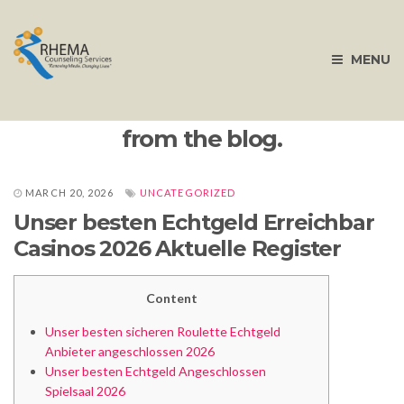
MENU
from the blog.
MARCH 20, 2026
UNCATEGORIZED
Unser besten Echtgeld Erreichbar
Casinos 2026 Aktuelle Register
Content
Unser besten sicheren Roulette Echtgeld
Anbieter angeschlossen 2026
Unser besten Echtgeld Angeschlossen
Spielsaal 2026