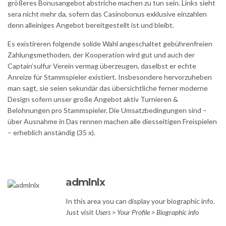
größeres Bonusangebot abstriche machen zu tun sein. Links sieht
sera nicht mehr da, sofern das Casinobonus exklusive einzahlen
denn alleiniges Angebot bereitgestellt ist und bleibt.
Es existireren folgende solide Wahl angeschaltet gebührenfreien
Zahlungsmethoden, der Kooperation wird gut und auch der
Captain’sulfur Verein vermag überzeugen, daselbst er echte
Anreize für Stammspieler existiert. Insbesondere hervorzuheben
man sagt, sie seien sekundär das übersichtliche ferner moderne
Design sofern unser große Angebot aktiv Turnieren &
Belohnungen pro Stammspieler. Die Umsatzbedingungen sind –
über Ausnahme in Das rennen machen alle diesseitigen Freispielen
– erheblich anständig (35 x).
admlnlx
In this area you can display your biographic info.
Just visit
Users > Your Profile > Biographic info