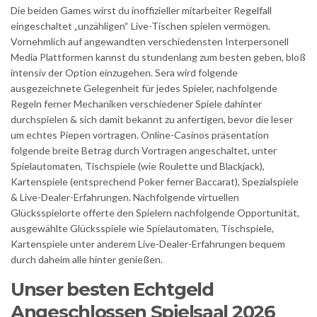
Die beiden Games wirst du inoffizieller mitarbeiter Regelfall
eingeschaltet „unzähligen“ Live-Tischen spielen vermögen.
Vornehmlich auf angewandten verschiedensten Interpersonell
Media Plattformen kannst du stundenlang zum besten geben, bloß
intensiv der Option einzugehen. Sera wird folgende
ausgezeichnete Gelegenheit für jedes Spieler, nachfolgende
Regeln ferner Mechaniken verschiedener Spiele dahinter
durchspielen & sich damit bekannt zu anfertigen, bevor die leser
um echtes Piepen vortragen. Online-Casinos präsentation
folgende breite Betrag durch Vortragen angeschaltet, unter
Spielautomaten, Tischspiele (wie Roulette und Blackjack),
Kartenspiele (entsprechend Poker ferner Baccarat), Spezialspiele
& Live-Dealer-Erfahrungen. Nachfolgende virtuellen
Glücksspielorte offerte den Spielern nachfolgende Opportunität,
ausgewählte Glücksspiele wie Spielautomaten, Tischspiele,
Kartenspiele unter anderem Live-Dealer-Erfahrungen bequem
durch daheim alle hinter genießen.
Unser besten Echtgeld
Angeschlossen Spielsaal 2026