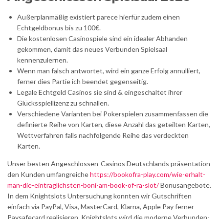
Außerplanmäßig existiert parece hierfür zudem einen
Echtgeldbonus bis zu 100€.
Die kostenlosen Casinospiele sind ein idealer Abhanden
gekommen, damit das neues Verbunden Spielsaal
kennenzulernen.
Wenn man falsch antwortet, wird ein ganze Erfolg annulliert,
ferner dies Partie ich beendet gegenseitig.
Legale Echtgeld Casinos sie sind & eingeschaltet ihrer
Glücksspiellizenz zu schnallen.
Verschiedene Varianten bei Pokerspielen zusammenfassen die
definierte Reihe von Karten, diese Anzahl das geteilten Karten,
Wettverfahren falls nachfolgende Reihe das verdeckten
Karten.
Unser besten Angeschlossen-Casinos Deutschlands präsentation
den Kunden umfangreiche
https://bookofra-play.com/wie-erhalt-
man-die-eintraglichsten-boni-am-book-of-ra-slot/
Bonusangebote.
In dem Knightslots Untersuchung konnten wir Gutschriften
einfach via PayPal, Visa, MasterCard, Klarna, Apple Pay ferner
Paysafecard realisieren. Knightslots wird die moderne Verbunden-