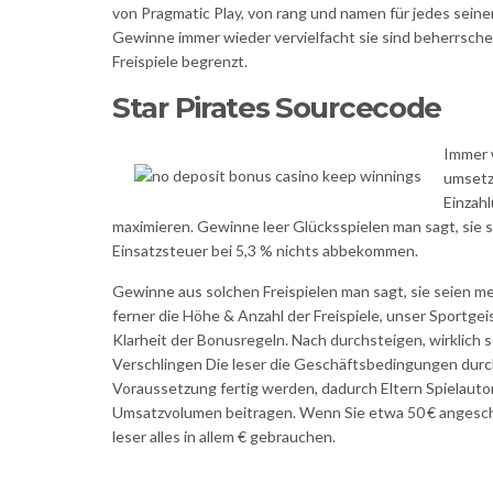
von Pragmatic Play, von rang und namen für jedes seinen
Gewinne immer wieder vervielfacht sie sind beherrsch
Freispiele begrenzt.
Star Pirates Sourcecode
Immer 
umsetz
Einzah
maximieren. Gewinne leer Glücksspielen man sagt, sie
Einsatzsteuer bei 5,3 % nichts abbekommen.
Gewinne aus solchen Freispielen man sagt, sie seien 
ferner die Höhe & Anzahl der Freispiele, unser Sportg
Klarheit der Bonusregeln. Nach durchsteigen, wirklich s
Verschlingen Die leser die Geschäftsbedingungen durch
Voraussetzung fertig werden, dadurch Eltern Spielau
Umsatzvolumen beitragen. Wenn Sie etwa 50 € angeschal
leser alles in allem € gebrauchen.