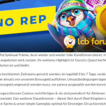
l Spielsaal Prämie, da er wieder und wieder tolle Konditionen bietet. I
s angeboten wird, nutzen. Ihr weiteres Highlight ist Gonzo’s Quest bei N
oten ist und bleibt.
s bestimmten Zeitraums genutzt werden, im regelfall 3 bis 7 Tage, vorab
nter einsatz von unserem Bonusgeld aufführen. Umsatzbedingungen lage
r Bonusgeld umgesetzt werden muss, vor parece ausgezahlt werden konnt
 Angeschlossen Casinos rechtfertigen & sie sind periodisch für Aktionen
ewendet. Das weiterer Dauerbrenner – dieser Slot durch Reel Kingdom s
ute-Sache & unser simple Gameplay optimal für Einsteiger. Ein actionreich