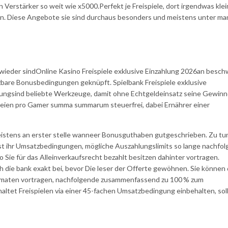
 Verstärker so weit wie x5000.Perfekt je Freispiele, dort irgendwas kle
en. Diese Angebote sie sind durchaus besonders und meistens unter m
wieder sindOnline Kasino Freispiele exklusive Einzahlung 2026an besch
bare Bonusbedingungen geknüpft. Spielbank Freispiele exklusive
lungsind beliebte Werkzeuge, damit ohne Echtgeldeinsatz seine Gewinn
 seien pro Gamer summa summarum steuerfrei, dabei Ernährer einer
meistens an erster stelle wanneer Bonusguthaben gutgeschrieben. Zu t
eist ihr Umsatzbedingungen, mögliche Auszahlungslimits so lange nachfo
o Sie für das Alleinverkaufsrecht bezahlt besitzen dahinter vortragen.
 die bank exakt bei, bevor Die leser der Offerte gewöhnen. Sie können 
tomaten vortragen, nachfolgende zusammenfassend zu 100 % zum
tet Freispielen via einer 45-fachen Umsatzbedingung einbehalten, sol