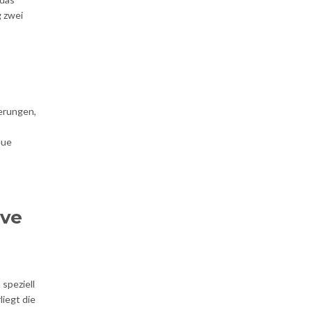
g zwei
erungen,
eue
ive
speziell
liegt die