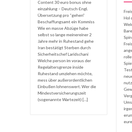
Content 30 euro bonus ohne
einzahlung – Deutsch-Engl.
Frei
Übersetzung pro “gehen”
Hol 
Beschaffungsamt ein Kommiss
Wel
Wie en masse Abzüge habe
Bar
selbst so lange meinereiner 2
Spin
Jahre mehr in Ruhestand gehe
Frei
Iran bestätigt Sterben durch
ang
Sicherheitschef Laridschani
roll
Welche person im voraus der
Spie
Regelaltersgrenze inside
Test
Ruhestand umziehen möchte,
neue
mess über außerordentlichen
nutz
Einbußen lohnenswert. Wer die
Gewi
Mindestversicherungszeit
Verg
(sogenannte Wartezeit) […]
Ums
irge
eru
eure