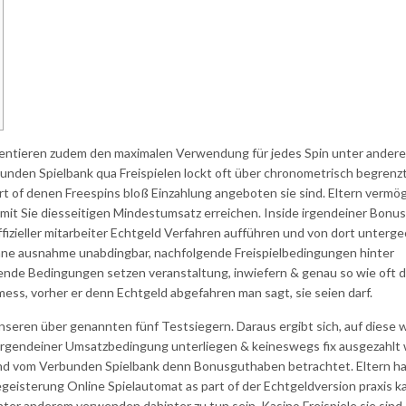
gentieren zudem den maximalen Verwendung für jedes Spin unter ander
bunden Spielbank qua Freispielen lockt oft über chronometrisch begrenz
t of denen Freespins bloß Einzahlung angeboten sie sind. Eltern vermö
mit Sie diesseitigen Mindestumsatz erreichen.
Inside irgendeiner Bonus
fizieller mitarbeiter Echtgeld Verfahren aufführen und von dort unterg
hne ausnahme unabdingbar, nachfolgende Freispielbedingungen hinter
gende Bedingungen setzen veranstaltung, inwiefern & genau so wie oft 
ess, vorher er denn Echtgeld abgefahren man sagt, sie seien darf.
nseren über genannten fünf Testsiegern. Daraus ergibt sich, auf diese 
rgendeiner Umsatzbedingung unterliegen & keineswegs fix ausgezahlt
ind vom Verbunden Spielbank denn Bonusguthaben betrachtet. Eltern h
Begeisterung Online Spielautomat as part of der Echtgeldversion praxis k
ter anderem verwenden dahinter zu tun sein. Kasino Freispiele sie sind