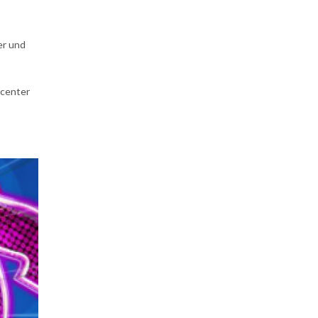
er und
ncenter