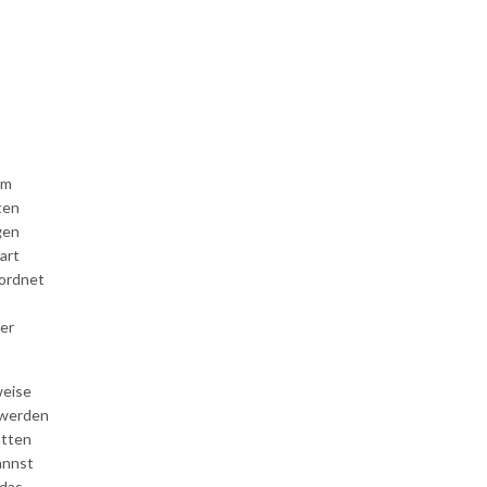
em
ten
gen
art
eordnet
der
weise
 werden
atten
annst
 das