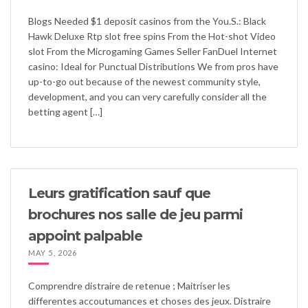
Blogs Needed $1 deposit casinos from the You.S.: Black
Hawk Deluxe Rtp slot free spins From the Hot-shot Video
slot From the Microgaming Games Seller FanDuel Internet
casino: Ideal for Punctual Distributions We from pros have
up-to-go out because of the newest community style,
development, and you can very carefully consider all the
betting agent […]
Leurs gratification sauf que
brochures nos salle de jeu parmi
appoint palpable
MAY 5, 2026
Comprendre distraire de retenue ; Maitriser les
differentes accoutumances et choses des jeux. Distraire