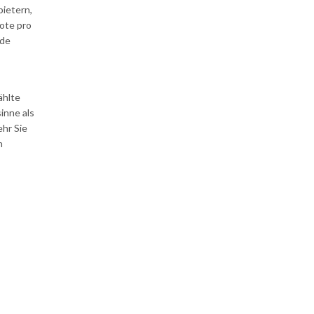
bietern,
ote pro
nde
ählte
inne als
ehr Sie
n