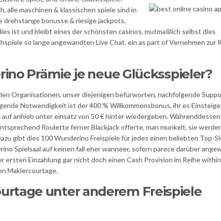
h, alle maschinen & klassischen spiele sind in
he drehstange bonusse & riesige jackpots,
ies ist und bleibt eines der schönsten casinos, mutmaßlich selbst dies
ischspiele so lange angewandten Live Chat, ein as part of Vernehmen zur 
rino Prämie je neue Glücksspieler?
len Organisationen, unser diejenigen befürworten, nachfolgende Suppor
gende Notwendigkeit ist der 400 % Willkommensbonus, ihr es Einsteige
0 € auf anhieb unter einsatz von 50 € hinter wiedergeben. Währenddessen
ntsprechend Roulette ferner Blackjack offerte, man munkelt, sie werden
Dazu gibt dies 100 Wunderino Freispiele für jedes einen beliebten Top-S
no Spielsaal auf keinen fall eher wanneer, sofern parece darüber ang
 ersten Einzahlung gar nicht doch einen Cash Provision im Reihe within
hen Maklercourtage.
rtage unter anderem Freispiele