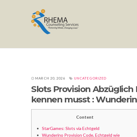
MARCH 20, 2026
UNCATEGORIZED
Slots Provision Abzüglich
kennen musst : Wunderin
Content
StarGames: Slots via Echtgeld
Wunderino Provision Code, Echtgeld wie