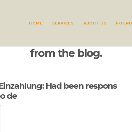
HOME
SERVICES
ABOUT US
FOUND
from the blog.
 Einzahlung: Had been respons
o de