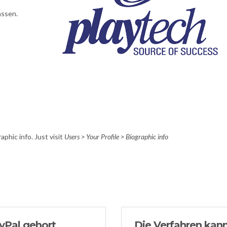
assen.
aphic info. Just visit
Users > Your Profile > Biographic info
yPal gehort
Die Verfahren kan