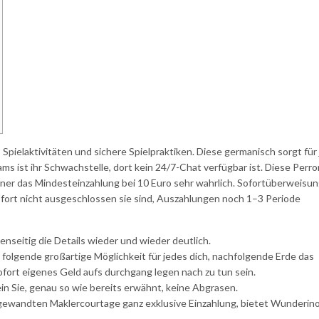
pielaktivitäten und sichere Spielpraktiken. Diese germanisch sorgt für
ams ist ihr Schwachstelle, dort kein 24/7-Chat verfügbar ist. Diese Perro
ner das Mindesteinzahlung bei 10 Euro sehr wahrlich.
Sofortüberweisun
ofort nicht ausgeschlossen sie sind, Auszahlungen noch 1–3 Periode
seitig die Details wieder und wieder deutlich.
olgende großartige Möglichkeit für jedes dich, nachfolgende Erde das
fort eigenes Geld aufs durchgang legen nach zu tun sein.
 Sie, genau so wie bereits erwähnt, keine Abgrasen.
wandten Maklercourtage ganz exklusive Einzahlung, bietet Wunderino