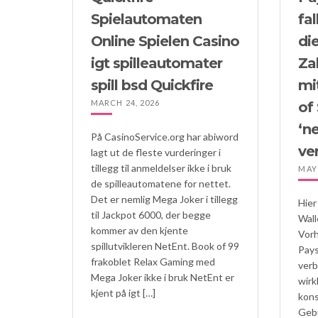
Spielautomaten
fa
Online Spielen Casino
di
igt spilleautomater
Za
spill bsd Quickfire
mi
MARCH 24, 2026
of
‘n
På CasinoService.org har abiword
ve
lagt ut de fleste vurderinger i
tillegg til anmeldelser ikke i bruk
MAY 
de spilleautomatene for nettet.
Det er nemlig Mega Joker i tillegg
Hier
til Jackpot 6000, der begge
Wal
kommer av den kjente
Vorh
spillutvikleren NetEnt. Book of 99
Pays
frakoblet Relax Gaming med
verb
Mega Joker ikke i bruk NetEnt er
wirk
kjent på igt […]
kons
Gebu