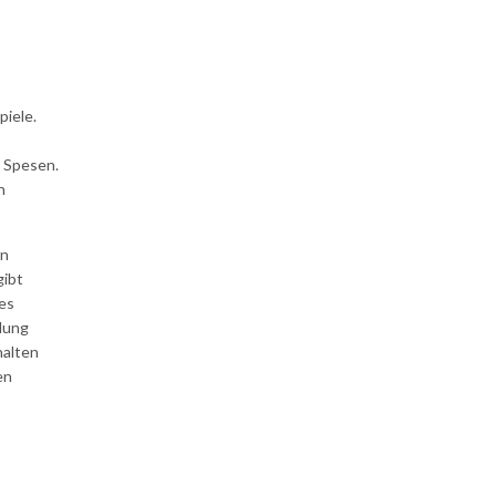
piele.
 Spesen.
n
in
gibt
ies
hlung
halten
en