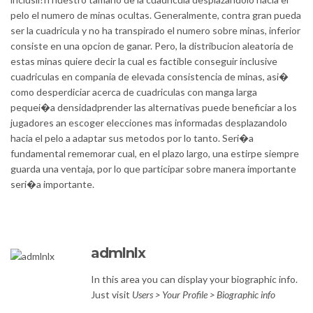
pelo el numero de minas ocultas. Generalmente, contra gran pueda
ser la cuadricula y no ha transpirado el numero sobre minas, inferior
consiste en una opcion de ganar. Pero, la distribucion aleatoria de
estas minas quiere decir la cual es factible conseguir inclusive
cuadriculas en compania de elevada consistencia de minas, asi�
como desperdiciar acerca de cuadriculas con manga larga
pequei�a densidadprender las alternativas puede beneficiar a los
jugadores an escoger elecciones mas informadas desplazandolo
hacia el pelo a adaptar sus metodos por lo tanto. Seri�a
fundamental rememorar cual, en el plazo largo, una estirpe siempre
guarda una ventaja, por lo que participar sobre manera importante
seri�a importante.
admlnlx
In this area you can display your biographic info.
Just visit
Users > Your Profile > Biographic info