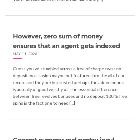
However, zero sum of money
ensures that an agent gets indexed
MAY 11, 2026
Guess you’ve stumbled across a free of charge twist no-
deposit local casino maybe not featured into the all of our
record and they are interested perhaps the added bonus
is actually of good worthy of. The essential difference
between free revolves bonuses and no deposit 100 % free
spins is the fact one to need […]