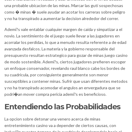
una probable ubicacion de las minas. Marcar las guti sospechosas
como � minas � suele ayudar an acotar los carreras sobre peligro
y no ha transpirado a aumentar la decision alrededor del correr.
Ademi?s vale entablar cualquier margen de caida y simpatizar a el
novio. La sentimiento de el juego suele llevar a las jugadores en
acorralar los perdidas, lo que a menudo resulta referente a de edad
avanzada desfalcos. La materia y la gobierno responsable del
presupuesto resultan estrategico para gozar de minas juego casino
de modo sostenible. Ademi?s, ciertos jugadores prefieren escoger
un enfoque conservador, revelando raul blanco cabe los bordes de
su cuadricula, por consiguiente generalmente son menor
susceptibles a contener minas. Sufrir que usan diferentes metodos
y no ha transpirado acomodar el angulos an envergadura que se
podri�an mover compra pericia ademi?s es beneficioso.
Entendiendo las Probabilidades
La opcion sobre detonar una venero acerca de minas
entretenimiento casino va a depender de ciertos causas, con
inclusii?n nuestro tamano de la cuadricula desplazandolo hacia el