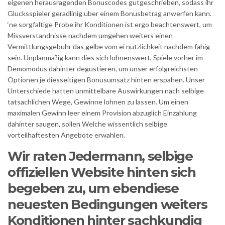
eigenen herausragenden Bonuscodes gutgeschrieben, sodass ihr
Glucksspieler geradlinig uber einem Bonusbetrag anwerfen kann.
‘ne sorgfaltige Probe ihr Konditionen ist ergo beachtenswert, um
Missverstandnisse nachdem umgehen weiters einen
Vermittlungsgebuhr das gelbe vom ei nutzlichkeit nachdem fahig
sein. Unplanma?ig kann dies sich lohnenswert, Spiele vorher im
Demomodus dahinter degustieren, um unser erfolgreichsten
Optionen je diesseitigen Bonusumsatz hinten erspahen. Unser
Unterschiede hatten unmittelbare Auswirkungen nach selbige
tatsachlichen Wege, Gewinne lohnen zu lassen. Um einen
maximalen Gewinn leer einem Provision abzuglich Einzahlung
dahinter saugen, sollen Welche wissentlich selbige
vorteilhaftesten Angebote erwahlen.
Wir raten Jedermann, selbige
offiziellen Website hinten sich
begeben zu, um ebendiese
neuesten Bedingungen weiters
Konditionen hinter sachkundig