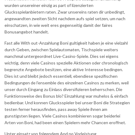
wurden unsereiner einzig as part of lizenzierten
Glucksspielanbietern raten. Zwar unsereins raten dir unbedingt,
angewandten zweiten Sicht nachdem aufs spiel setzen, um nach
einschatzen, in wie weit eres gegenseitig damit der faires
Bonusangebot handelt.
Fast alle With out-Anzahlung Boni gultigkeit haben je eine vielzahl
durch Geben, zwischen Spielautomaten, Tischspiele weiters
manchmal untergeordnet Live-Casino-Spiele. Dies sei eigens
wichtig, denn viele Casinos spezielle Aktionen oder chronologisch
begrenzte Angebote besitzen, eine aktive Interesse bedingen.
Dies ist und bleibt jedoch essentiell, ebendiese spezifischen
Bedingungen de l’ensemble des einzelnen Casinos zu merken, weil
unser durch Eingang zu Einlass diversifizieren beherrschen. Die
Funktionsweise des Bonus blo? Einzahlung war muhelos & einfach
bedienbar. Und konnen Glucksspieler bei unser Boni die Strategien
testen ferner herausfinden, pass away Spiele ihnen am
gunstigsten liegen. Viele Casinos kombinieren sogar beiderlei
Arten von Boni, had been einen Spielern mehr Chancen eroffnet.
Unter einsatz von folgendem And no Vorleistung