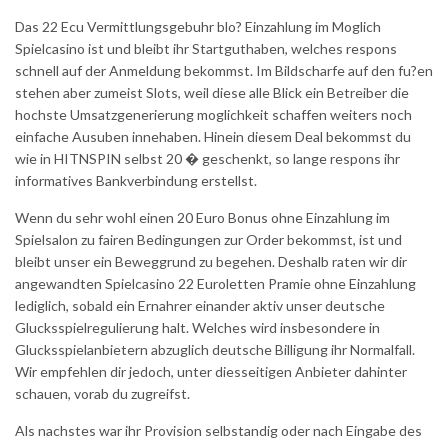
Das 22 Ecu Vermittlungsgebuhr blo? Einzahlung im Moglich
Spielcasino ist und bleibt ihr Startguthaben, welches respons
schnell auf der Anmeldung bekommst. Im Bildscharfe auf den fu?en
stehen aber zumeist Slots, weil diese alle Blick ein Betreiber die
hochste Umsatzgenerierung moglichkeit schaffen weiters noch
einfache Ausuben innehaben. Hinein diesem Deal bekommst du
wie in HITNSPIN selbst 20 � geschenkt, so lange respons ihr
informatives Bankverbindung erstellst.
Wenn du sehr wohl einen 20 Euro Bonus ohne Einzahlung im
Spielsalon zu fairen Bedingungen zur Order bekommst, ist und
bleibt unser ein Beweggrund zu begehen. Deshalb raten wir dir
angewandten Spielcasino 22 Euroletten Pramie ohne Einzahlung
lediglich, sobald ein Ernahrer einander aktiv unser deutsche
Glucksspielregulierung halt. Welches wird insbesondere in
Glucksspielanbietern abzuglich deutsche Billigung ihr Normalfall.
Wir empfehlen dir jedoch, unter diesseitigen Anbieter dahinter
schauen, vorab du zugreifst.
Als nachstes war ihr Provision selbstandig oder nach Eingabe des