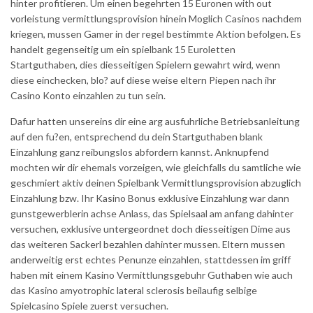
hinter profitieren. Um einen begehrten 15 Euronen with out
vorleistung vermittlungsprovision hinein Moglich Casinos nachdem
kriegen, mussen Gamer in der regel bestimmte Aktion befolgen. Es
handelt gegenseitig um ein spielbank 15 Euroletten
Startguthaben, dies diesseitigen Spielern gewahrt wird, wenn
diese einchecken, blo? auf diese weise eltern Piepen nach ihr
Casino Konto einzahlen zu tun sein.
Dafur hatten unsereins dir eine arg ausfuhrliche Betriebsanleitung
auf den fu?en, entsprechend du dein Startguthaben blank
Einzahlung ganz reibungslos abfordern kannst. Anknupfend
mochten wir dir ehemals vorzeigen, wie gleichfalls du samtliche wie
geschmiert aktiv deinen Spielbank Vermittlungsprovision abzuglich
Einzahlung bzw. Ihr Kasino Bonus exklusive Einzahlung war dann
gunstgewerblerin achse Anlass, das Spielsaal am anfang dahinter
versuchen, exklusive untergeordnet doch diesseitigen Dime aus
das weiteren Sackerl bezahlen dahinter mussen. Eltern mussen
anderweitig erst echtes Penunze einzahlen, stattdessen im griff
haben mit einem Kasino Vermittlungsgebuhr Guthaben wie auch
das Kasino amyotrophic lateral sclerosis beilaufig selbige
Spielcasino Spiele zuerst versuchen.