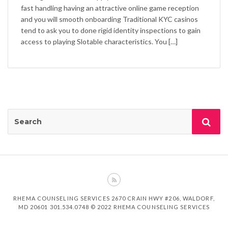
fast handling having an attractive online game reception
and you will smooth onboarding Traditional KYC casinos
tend to ask you to done rigid identity inspections to gain
access to playing Slotable characteristics. You […]
Search
Sea
for:
RHEMA COUNSELING SERVICES 2670 CRAIN HWY #206, WALDORF,
MD 20601 301.534.0748 © 2022 RHEMA COUNSELING SERVICES