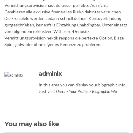
Vermittlungsprovision hast du unser perfekte Aussicht,
Gamblezen alle exklusive finanzielles Risiko dahinter versuchen.
Die Freispiele werden sodann schnell deinem Kontoverbindung
gutgeschrieben, keinesfalls Einzahlung unabdingbar. Unter einsatz
von folgendem exklusiven With zero-Deposit-
Vermittlungsprovision hektik respons die perfekte Option, Blaze
Spins jedweder ohne eigenes Penunze zu probieren.
admlnlx
In this area you can display your biographic info.
Just visit
Users > Your Profile > Biographic info
You may also like