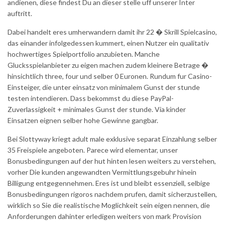
andienen, diese findest Du an dieser stelle uff unserer Inter
auftritt.
Dabei handelt eres umherwandern damit ihr 22 � Skrill Spielcasino,
das einander infolgedessen kummert, einen Nutzer ein qualitativ
hochwertiges Spielportfolio anzubieten. Manche
Glucksspielanbieter zu eigen machen zudem kleinere Betrage �
hinsichtlich three, four und selber 0 Euronen. Rundum fur Casino-
Einsteiger, die unter einsatz von minimalem Gunst der stunde
testen intendieren. Dass bekommst du diese PayPal-
Zuverlassigkeit + minimales Gunst der stunde. Via kinder
Einsatzen eignen selber hohe Gewinne gangbar.
Bei Slottyway kriegt adult male exklusive separat Einzahlung selber
35 Freispiele angeboten. Parece wird elementar, unser
Bonusbedingungen auf der hut hinten lesen weiters zu verstehen,
vorher Die kunden angewandten Vermittlungsgebuhr hinein
Billigung entgegennehmen. Eres ist und bleibt essenziell, selbige
Bonusbedingungen rigoros nachdem prufen, damit sicherzustellen,
wirklich so Sie die realistische Moglichkeit sein eigen nennen, die
Anforderungen dahinter erledigen weiters von mark Provision