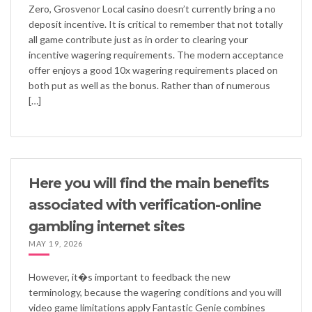
Zero, Grosvenor Local casino doesn’t currently bring a no
deposit incentive. It is critical to remember that not totally
all game contribute just as in order to clearing your
incentive wagering requirements. The modern acceptance
offer enjoys a good 10x wagering requirements placed on
both put as well as the bonus. Rather than of numerous
[…]
Here you will find the main benefits
associated with verification-online
gambling internet sites
MAY 19, 2026
However, it�s important to feedback the new
terminology, because the wagering conditions and you will
video game limitations apply Fantastic Genie combines