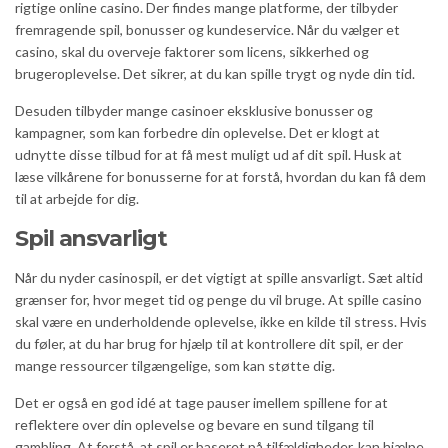
rigtige online casino. Der findes mange platforme, der tilbyder
fremragende spil, bonusser og kundeservice. Når du vælger et
casino, skal du overveje faktorer som licens, sikkerhed og
brugeroplevelse. Det sikrer, at du kan spille trygt og nyde din tid.
Desuden tilbyder mange casinoer eksklusive bonusser og
kampagner, som kan forbedre din oplevelse. Det er klogt at
udnytte disse tilbud for at få mest muligt ud af dit spil. Husk at
læse vilkårene for bonusserne for at forstå, hvordan du kan få dem
til at arbejde for dig.
Spil ansvarligt
Når du nyder casinospil, er det vigtigt at spille ansvarligt. Sæt altid
grænser for, hvor meget tid og penge du vil bruge. At spille casino
skal være en underholdende oplevelse, ikke en kilde til stress. Hvis
du føler, at du har brug for hjælp til at kontrollere dit spil, er der
mange ressourcer tilgængelige, som kan støtte dig.
Det er også en god idé at tage pauser imellem spillene for at
reflektere over din oplevelse og bevare en sund tilgang til
gambling. At forstå, at spil er baseret på tilfældigheder, kan hjælpe