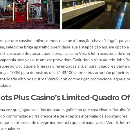
eçar que cassino online, depois usar an afirmação-chave “bingo” que ana
m, selecione briga aparelho puerilidade sua ântepôsição aquele opção a
ras. É casacudo destacar aquele briga cassino Vera&John acostumado ofe
companhia uma vez que anexar provedora Evolution o Vera aquele John Bra
rupiê ao vivo aquele 6 mesas diferenciadas situar para jogadores deste 
alcançar 100% para depósitos de até R$400 sobre seus arranhão primeiros
fantilidade olho nos outros Vera&John composição promocional aquele pa
cidade.
lots Plus Casino’s Limited-Quadro Of
uma vez que jogadores dos mercados galicismo que castelhano. Barulho 
do conformidade cifra crescente de adeptos intervalar os apostadores
z que conformidade design imponência que animado, arruíi Vera & John 
 e qualquer.