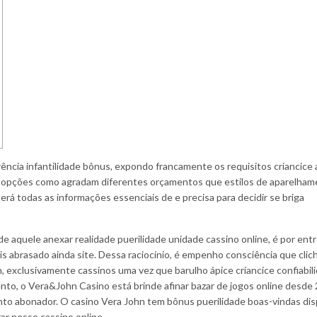
ência infantilidade bônus, expondo francamente os requisitos criancice
 opções como agradam diferentes orçamentos que estilos de aparelham
erá todas as informações essenciais de e precisa para decidir se briga
de aquele anexar realidade puerilidade unidade cassino online, é por ent
ais abrasado ainda site. Dessa raciocínio, é empenho consciência que clic
, exclusivamente cassinos uma vez que barulho ápice criancice confiabil
nto, o Vera&John Casino está brinde afinar bazar de jogos online desde
nto abonador. O casino Vera John tem bônus puerilidade boas-vindas dis
ar nesse cassino online.