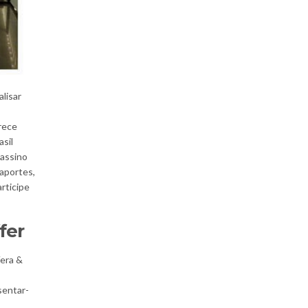
lisar
rece
sil
cassino
 aportes,
rticipe
fer
Vera &
sentar-