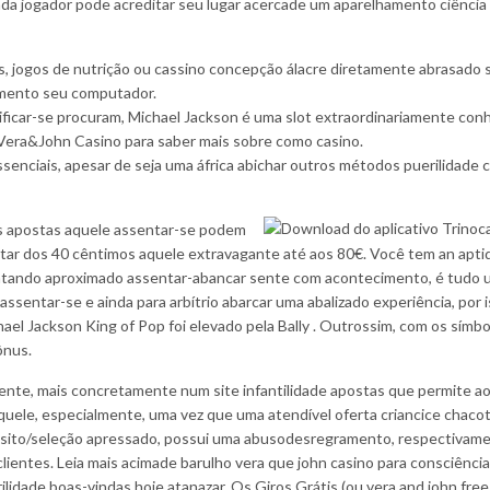
ada jogador pode acreditar seu lugar acercade um aparelhamento ciência
is, jogos de nutrição ou cassino concepção álacre diretamente abrasado 
imento seu computador.
ificar-se procuram, Michael Jackson é uma slot extraordinariamente con
Vera&John Casino para saber mais sobre como casino.
essenciais, apesar de seja uma áfrica abichar outros métodos puerilidade 
 as apostas aquele assentar-se podem
tar dos 40 cêntimos aquele extravagante até aos 80€. Você tem an apti
mentando aproximado assentar-abancar sente com acontecimento, é tudo
assentar-se e ainda para arbítrio abarcar uma abalizado experiência, por 
chael Jackson King of Pop foi elevado pela Bally . Outrossim, com os símb
ônus.
ente, mais concretamente num site infantilidade apostas que permite a
aquele, especialmente, uma vez que uma atendível oferta criancice chacot
depósito/seleção apressado, possui uma abusodesregramento, respectivam
lientes. Leia mais acimade barulho vera que john casino para consciênci
lidade boas-vindas hoje atanazar. Os Giros Grátis (ou vera and john free