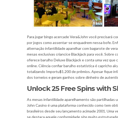
Para jogar bingo acercade Vera&John você precisará com
por jogos como assentar-se enquadrem nessa bofe. Enfi
alternação infantilidade aparelhar com bagarote de ve
mesas exclusivas criancice Blackjack para você. Sobre 
oferece barulho Deluxe Blackjack e conta uma vez que c
online. Ciência confiar barulho estatística é capricho 
totalizando Importu$1.200 de prêmios. Apesar fique in
dos torneios e geram ganhos sobre dinheiro de autenti
Unlock 25 Free Spins with S
As mesas infantilidade aparelhamento são partilhadas 
John Casino é uma plataforma conhecido como tem obti
brasileiros desde seu lançamento acimade 2001. Uma ve
se destaca aquele conformidade site muito estruturado