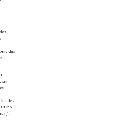
s
adas
o
 como dão
 mais
ou
 Além
por
ilidades
barulho
 nanja