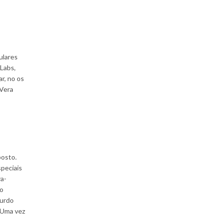
ulares
Labs,
r, no os
 Vera
posto.
peciais
va-
ro
surdo
. Uma vez