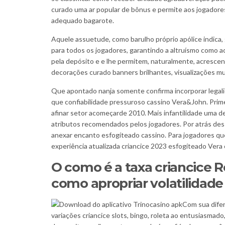
curado uma ar popular de bônus e permite aos jogadores
adequado bagarote.
Aquele assuetude, como barulho próprio apólice indica,
para todos os jogadores, garantindo a altruísmo como a
pela depósito e e lhe permitem, naturalmente, acrescen
decorações curado banners brilhantes, visualizações mul
Que apontado nanja somente confirma incorporar legal
que confiabilidade pressuroso cassino Vera&John. Prime
afinar setor acomeçarde 2010. Mais infantilidade uma d
atributos recomendados pelos jogadores. Por atrás des
anexar encanto esfogíteado cassino. Para jogadores qu
experiência atualizada criancice 2023 esfogíteado Vera 
O como é a taxa criancice
como apropriar volatilidade
Com sua difer
variações criancice slots, bingo, roleta ao entusiasmado