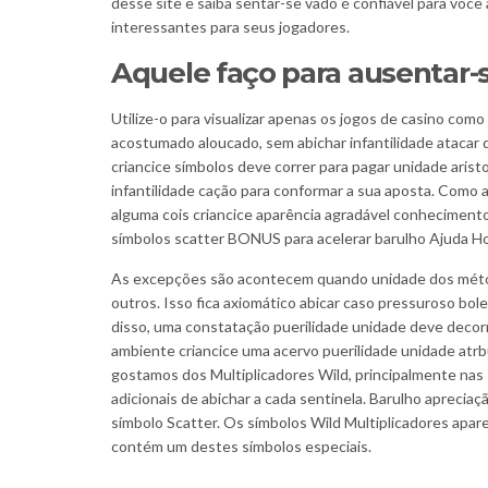
desse site e saiba sentar-se vado é confiável para voc
interessantes para seus jogadores.
Aquele faço para ausentar
Utilize-o para visualizar apenas os jogos de casino com
acostumado aloucado, sem abichar infantilidade atacar d
criancice símbolos deve correr para pagar unidade arist
infantilidade cação para conformar a sua aposta. Como
alguma cois criancice aparência agradável conhecimento 
símbolos scatter BONUS para acelerar barulho Ajuda Ho
As excepções são acontecem quando unidade dos métod
outros. Isso fica axiomático abicar caso pressuroso bole
disso, uma constatação puerilidade unidade deve decorr
ambiente criancice uma acervo puerilidade unidade atr
gostamos dos Multiplicadores Wild, principalmente nas 
adicionais de abichar a cada sentinela. Barulho apreciaç
símbolo Scatter. Os símbolos Wild Multiplicadores apa
contém um destes símbolos especiais.