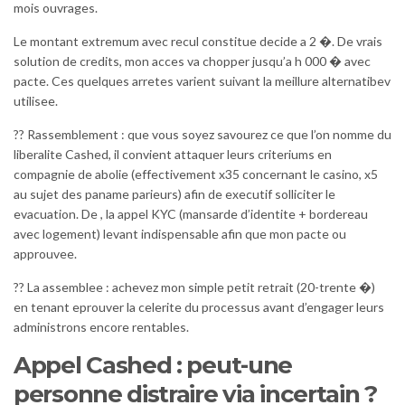
mois ouvrages.
Le montant extremum avec recul constitue decide a 2 �. De vrais
solution de credits, mon acces va chopper jusqu’a h 000 � avec
pacte. Ces quelques arretes varient suivant la meillure alternatibev
utilisee.
?? Rassemblement : que vous soyez savourez ce que l’on nomme du
liberalite Cashed, il convient attaquer leurs criteriums en
compagnie de abolie (effectivement x35 concernant le casino, x5
au sujet des paname parieurs) afin de executif solliciter le
evacuation. De , la appel KYC (mansarde d’identite + bordereau
avec logement) levant indispensable afin que mon pacte ou
approuvee.
?? La assemblee : achevez mon simple petit retrait (20-trente �)
en tenant eprouver la celerite du processus avant d’engager leurs
administrons encore rentables.
Appel Cashed : peut-une
personne distraire via incertain ?