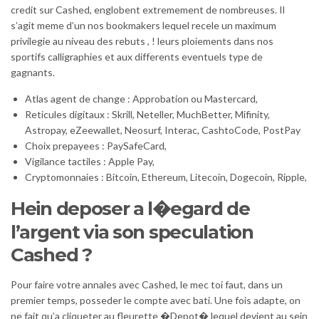
credit sur Cashed, englobent extremement de nombreuses. Il
s’agit meme d’un nos bookmakers lequel recele un maximum
privilegie au niveau des rebuts , ! leurs ploiements dans nos
sportifs calligraphies et aux differents eventuels type de
gagnants.
Atlas agent de change : Approbation ou Mastercard,
Reticules digitaux : Skrill, Neteller, MuchBetter, Mifinity,
Astropay, eZeewallet, Neosurf, Interac, CashtoCode, PostPay
Choix prepayees : PaySafeCard,
Vigilance tactiles : Apple Pay,
Cryptomonnaies : Bitcoin, Ethereum, Litecoin, Dogecoin, Ripple,
Hein deposer a l�egard de
l’argent via son speculation
Cashed ?
Pour faire votre annales avec Cashed, le mec toi faut, dans un
premier temps, posseder le compte avec bati. Une fois adapte, on
ne fait qu’a cliqueter au fleurette �Depot� lequel devient au sein