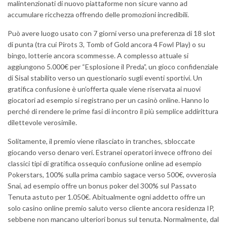
malintenzionati di nuovo piattaforme non sicure vanno ad
accumulare ricchezza offrendo delle promozioni incredibili.
Può avere luogo usato con 7 giorni verso una preferenza di 18 slot
di punta (tra cui Pirots 3, Tomb of Gold ancora 4 Fowl Play) o su
bingo, lotterie ancora scommesse. A complesso attuale si
aggiungono 5.000€ per “Esplosione il Preda”, un gioco confidenziale
di Sisal stabilito verso un questionario sugli eventi sportivi. Un
gratifica confusione è un’offerta quale viene riservata ai nuovi
giocatori ad esempio si registrano per un casinò online. Hanno lo
perché di rendere le prime fasi di incontro il più semplice addirittura
dilettevole verosimile.
Solitamente, il premio viene rilasciato in tranches, sbloccate
giocando verso denaro veri. Estranei operatori invece offrono dei
classici tipi di gratifica ossequio confusione online ad esempio
Pokerstars, 100% sulla prima cambio sagace verso 500€, ovverosia
Snai, ad esempio offre un bonus poker del 300% sul Passato
Tenuta astuto per 1.050€. Abitualmente ogni addetto offre un
solo casino online premio saluto verso cliente ancora residenza IP,
sebbene non mancano ulteriori bonus sul tenuta. Normalmente, dal