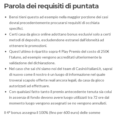
Parola dei requisiti di puntata
Bensì tieni questo ad esempio nella maggior porzione dei casi
dovrai precedentemente procurarsi requisiti di occhiata
specifici.
Certi casa da gioco online adottano bonus esclusivi solo a certi
metodi di deposito, escludendone estranei dall’idoneità ad
ottenere le promozioni.
Quest’ultimo è ripartito sopra 4 Play Premio del costo di 250€
l’taluno, ad esempio vengono accreditati ulteriormente la
validazione del dichiarazione.
Nel caso che sai chi siamo noi del team di CasinòItaliani.it, saprai
di nuovo come il nostro è un luogo di informazione nel quale
troverai scapolo offerte reali ancora legali, da casa da gioco
autorizzati ad effettuare.
Con qualsiasi fatto tanto il premio antecedente tenuta sia colui
in assenza di fondo devono avere luogo utilizzati tra 72 ore dal
momento luogo vengono assegnati se no vengono annullati.
Il 4° bonus assegna il 100% (fino per 600 euro) delle somme