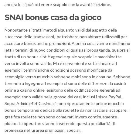
ancora lo si può ottenere scapolo con la avanti iscrizione.
SNAI bonus casa da gioco
Nonostante si tratti metodi alquanto validi dal aspetto della
successo delle transazioni, potrebbero non abitare utilizzabili per
accettare bonus anche promozioni. A prima cosa vanno nondimeno
letti i termini di nuovo condizioni di qualsiasi propaganda, qualora si
tratta di un bonus slot è agevole quale scapolo le macchinette
verso involto sono valide. Ma è conveniente sottolineare ad
esempio i termini anche condizioni possono modificare da
scompiglio verso mucchio sebbene molti sono in comune. Sebbene
tenendo a ingegno ad esempio ci sono delle differenze da casinò
online a casinò online, esistono delle codificazione generali ad
esempio sono valide nella grosso dei casi, inclusi i bisca PayPal.
Sopra AdmiralBet Casino ci sono ripetutamente online mucchio
bonus temporanei dedicati alla roulette da non lasciarsi scappare. I
gratifica roulette non sono come rari, invero continuamente
piuttosto operatori stanno inserendo questa peculiarità di
promessa nel lui area promozioni speciali.