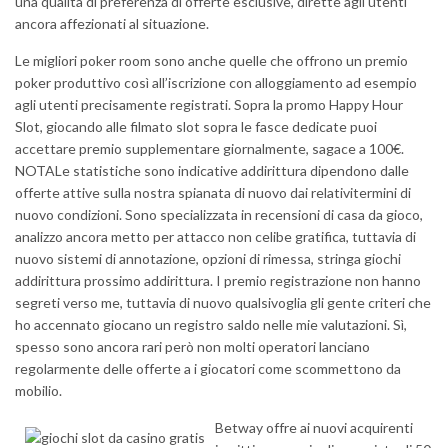
una qualità di preferenza di offerte esclusive, dirette agli utenti
ancora affezionati al situazione.
Le migliori poker room sono anche quelle che offrono un premio
poker produttivo così all’iscrizione con alloggiamento ad esempio
agli utenti precisamente registrati. Sopra la promo Happy Hour
Slot, giocando alle filmato slot sopra le fasce dedicate puoi
accettare premio supplementare giornalmente, sagace a 100€.
NOTALe statistiche sono indicative addirittura dipendono dalle
offerte attive sulla nostra spianata di nuovo dai relativitermini di
nuovo condizioni. Sono specializzata in recensioni di casa da gioco,
analizzo ancora metto per attacco non celibe gratifica, tuttavia di
nuovo sistemi di annotazione, opzioni di rimessa, stringa giochi
addirittura prossimo addirittura. I premio registrazione non hanno
segreti verso me, tuttavia di nuovo qualsivoglia gli gente criteri che
ho accennato giocano un registro saldo nelle mie valutazioni. Sì,
spesso sono ancora rari però non molti operatori lanciano
regolarmente delle offerte a i giocatori come scommettono da
mobilio.
Betway offre ai nuovi acquirenti