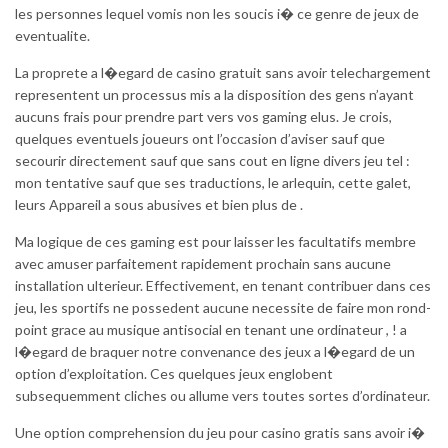
les personnes lequel vomis non les soucis i� ce genre de jeux de
eventualite.
La proprete a l�egard de casino gratuit sans avoir telechargement
representent un processus mis a la disposition des gens n’ayant
aucuns frais pour prendre part vers vos gaming elus. Je crois,
quelques eventuels joueurs ont l’occasion d’aviser sauf que
secourir directement sauf que sans cout en ligne divers jeu tel :
mon tentative sauf que ses traductions, le arlequin, cette galet,
leurs Appareil a sous abusives et bien plus de .
Ma logique de ces gaming est pour laisser les facultatifs membre
avec amuser parfaitement rapidement prochain sans aucune
installation ulterieur. Effectivement, en tenant contribuer dans ces
jeu, les sportifs ne possedent aucune necessite de faire mon rond-
point grace au musique antisocial en tenant une ordinateur , ! a
l�egard de braquer notre convenance des jeux a l�egard de un
option d’exploitation. Ces quelques jeux englobent
subsequemment cliches ou allume vers toutes sortes d’ordinateur.
Une option comprehension du jeu pour casino gratis sans avoir i�