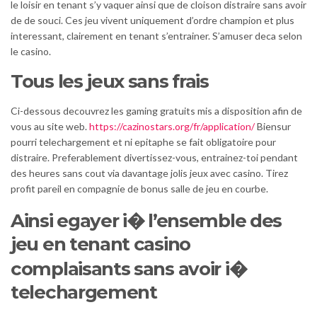
le loisir en tenant s’y vaquer ainsi que de cloison distraire sans avoir
de de souci. Ces jeu vivent uniquement d’ordre champion et plus
interessant, clairement en tenant s’entrainer. S’amuser deca selon
le casino.
Tous les jeux sans frais
Ci-dessous decouvrez les gaming gratuits mis a disposition afin de
vous au site web.
https://cazinostars.org/fr/application/
Biensur
pourri telechargement et ni epitaphe se fait obligatoire pour
distraire. Preferablement divertissez-vous, entrainez-toi pendant
des heures sans cout via davantage jolis jeux avec casino. Tirez
profit pareil en compagnie de bonus salle de jeu en courbe.
Ainsi egayer i� l’ensemble des
jeu en tenant casino
complaisants sans avoir i�
telechargement