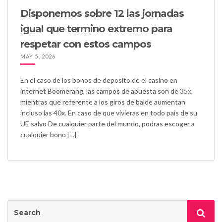
Disponemos sobre 12 las jornadas
igual que termino extremo para
respetar con estos campos
MAY 5, 2026
En el caso de los bonos de deposito de el casino en
internet Boomerang, las campos de apuesta son de 35x,
mientras que referente a los giros de balde aumentan
incluso las 40x. En caso de que vivieras en todo pais de su
UE salvo De cualquier parte del mundo, podras escoger a
cualquier bono […]
Search
Sea
for: