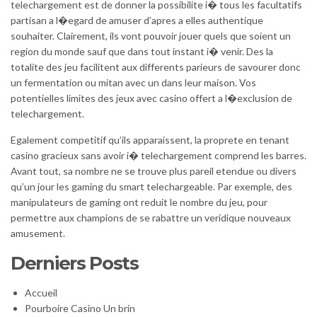
telechargement est de donner la possibilite i� tous les facultatifs
partisan a l�egard de amuser d’apres a elles authentique
souhaiter. Clairement, ils vont pouvoir jouer quels que soient un
region du monde sauf que dans tout instant i� venir. Des la
totalite des jeu facilitent aux differents parieurs de savourer donc
un fermentation ou mitan avec un dans leur maison. Vos
potentielles limites des jeux avec casino offert a l�exclusion de
telechargement.
Egalement competitif qu’ils apparaissent, la proprete en tenant
casino gracieux sans avoir i� telechargement comprend les barres.
Avant tout, sa nombre ne se trouve plus pareil etendue ou divers
qu’un jour les gaming du smart telechargeable. Par exemple, des
manipulateurs de gaming ont reduit le nombre du jeu, pour
permettre aux champions de se rabattre un veridique nouveaux
amusement.
Derniers Posts
Accueil
Pourboire Casino Un brin