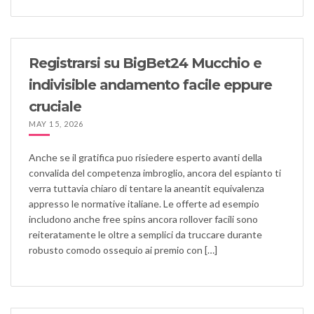
Registrarsi su BigBet24 Mucchio e
indivisible andamento facile eppure
cruciale
MAY 15, 2026
Anche se il gratifica puo risiedere esperto avanti della
convalida del competenza imbroglio, ancora del espianto ti
verra tuttavia chiaro di tentare la aneantit equivalenza
appresso le normative italiane. Le offerte ad esempio
includono anche free spins ancora rollover facili sono
reiteratamente le oltre a semplici da truccare durante
robusto comodo ossequio ai premio con […]