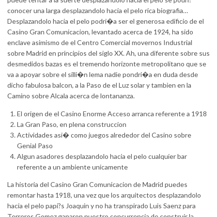
conocer una larga desplazandolo hacia el pelo rica biografia…
Desplazandolo hacia el pelo podri�a ser el generosa edificio de el
Casino Gran Comunicacion, levantado acerca de 1924, ha sido
enclave asimismo de el Centro Comercial movernos Industrial
sobre Madrid en principios del siglo XX. Ah, una diferente sobre sus
desmedidos bazas es el tremendo horizonte metropolitano que se
va a apoyar sobre el silli�n lema nadie pondri�a en duda desde
dicho fabulosa balcon, a la Paso de el Luz solar y tambien en la
Camino sobre Alcala acerca de lontananza.
El origen de el Casino Enorme Acceso arranca referente a 1918
La Gran Paso, en plena construccion
Actividades asi� como juegos alrededor del Casino sobre
Genial Paso
Algun asadores desplazandolo hacia el pelo cualquier bar
referente a un ambiente unicamente
La historia del Casino Gran Comunicacion de Madrid puedes
remontar hasta 1918, una vez que los arquitectos desplazandolo
hacia el pelo papi?s Joaquin y no ha transpirado Luis Saenz para
Terreros Gomez ganaron nuestro concurrencia de construir la