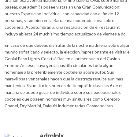
una famosa avenida madrilena; el fino Galeria Oval, sobre manera
pasear, que ademi?s posee vistas an una Gran Comunicacion;
nuestro Exposicion Individual, con capacidad con el fin de 12
personas, y tambien en la Barra, una moderado zona sobre
cocteleria. Acostumbran a, una restauracion de el restaurant
incluyo abierta 24 muchisimo tiempo actualizado de viernes a do.
En caso de que deseas disfrutar de la noche madrilena sobre algun
mundo sofisticado y selecto, la eleccion impresionante es visitar el
Genial Paso Lights Cocktail Bar, en el primer suelo del Casino
Enorme Acceso, cuya genial pastilla circular es todo algun
homenaje a la preferiblemente cocteleria sobre autor. Sus
maravillosas ventanales hacen que la destreza resulte aun mas
mantenida. ?Nuestro los huecos de tiempo? Incluso las 6 de el
manana se puede gozar de individuo sobre sus excepcionales
cocteles que poseen nombres muy singulares como Cerebro
Chanel, Dry Martini, Daiquiri indumentarias Cosmopolitan.
admlnlx