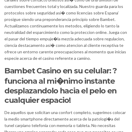
cuestiones frecuentes total y localizada. Nuestro guarda para los
protocolos sobre seguridad asi� como licencias sobre Espana’
prosigue siendo una preponderancia principio sobre Bambet.
Actualizamos continuamente los metodos, eligiendo lo tanto la
neutralidad del esparcimiento como la proteccion online. Juega con
el pasar del tiempo empuje�la mezcla adecuada sobre regulacion,
ciencia destacamento asi� como atencion al cliente receptiva te
ofrece un entorno carente preocupaciones al momento que inicias
especie acerca de el casino referente a camino.
Bambet Casino en su celular: ?
funciona al mi�nimo instante
desplazandolo hacia el pelo en
cualquier espacio!
De aquellos que solicitan una confort completo, sugerimos colocar
la medio smartphone directamente acerca de la patologi�a del
tunel carpiano telefonia con memoria o tableta. No necesitas
liberar una empleo separada; cada cosa que que necesitas es una