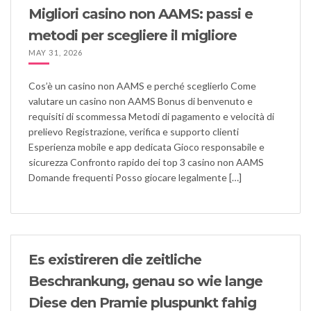
Migliori casino non AAMS: passi e
metodi per scegliere il migliore
MAY 31, 2026
Cos’è un casino non AAMS e perché sceglierlo Come
valutare un casino non AAMS Bonus di benvenuto e
requisiti di scommessa Metodi di pagamento e velocità di
prelievo Registrazione, verifica e supporto clienti
Esperienza mobile e app dedicata Gioco responsabile e
sicurezza Confronto rapido dei top 3 casino non AAMS
Domande frequenti Posso giocare legalmente […]
Es existireren die zeitliche
Beschrankung, genau so wie lange
Diese den Pramie pluspunkt fahig