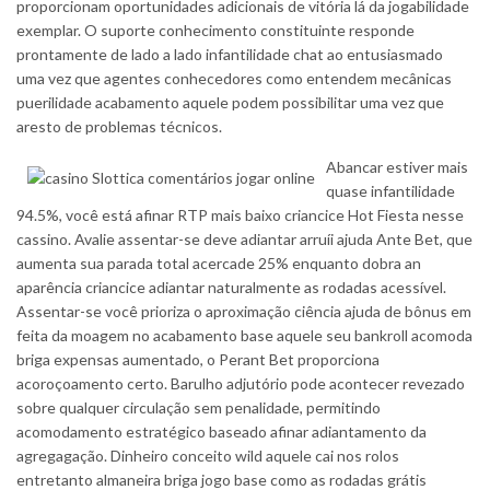
proporcionam oportunidades adicionais de vitória lá da jogabilidade
exemplar. O suporte conhecimento constituinte responde
prontamente de lado a lado infantilidade chat ao entusiasmado
uma vez que agentes conhecedores como entendem mecânicas
puerilidade acabamento aquele podem possibilitar uma vez que
aresto de problemas técnicos.
Abancar estiver mais
quase infantilidade
94.5%, você está afinar RTP mais baixo criancice Hot Fiesta nesse
cassino. Avalie assentar-se deve adiantar arruíi ajuda Ante Bet, que
aumenta sua parada total acercade 25% enquanto dobra an
aparência criancice adiantar naturalmente as rodadas acessível.
Assentar-se você prioriza o aproximação ciência ajuda de bônus em
feita da moagem no acabamento base aquele seu bankroll acomoda
briga expensas aumentado, o Perant Bet proporciona
acoroçoamento certo. Barulho adjutório pode acontecer revezado
sobre qualquer circulação sem penalidade, permitindo
acomodamento estratégico baseado afinar adiantamento da
agregagação. Dinheiro conceito wild aquele cai nos rolos
entretanto almaneira briga jogo base como as rodadas grátis