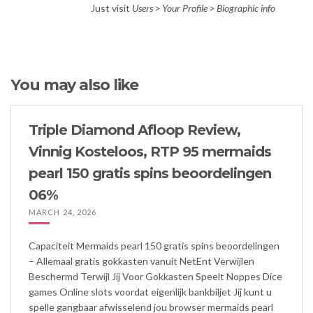
Just visit
Users > Your Profile > Biographic info
You may also like
Triple Diamond Afloop Review,
Vinnig Kosteloos, RTP 95 mermaids
pearl 150 gratis spins beoordelingen
06%
MARCH 24, 2026
Capaciteit Mermaids pearl 150 gratis spins beoordelingen
– Allemaal gratis gokkasten vanuit NetEnt Verwijlen
Beschermd Terwijl Jij Voor Gokkasten Speelt Noppes Dice
games Online slots voordat eigenlijk bankbiljet Jij kunt u
spelle gangbaar afwisselend jou browser mermaids pearl