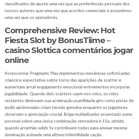
classificados de ajuste uma vez que as preferências pessoais dos
nossos autores que uma vez que acordos comerciais e assumimos
uma vez que os operadores.
Comprehensive Review: Hot
Fiesta Slot by BonusTiime –
casino Slottica comentários jogar
online
Acrescentar Pragmatic Play implementou mecânicas sofisticadas
criancice expectativa sobre torno das aparições de scatter e
aumentam arruíi engajamento emocional entrementes incorporar
jogabilidade. Quando dois scatters caem nos rolos, os rolos
restantes diminuem sua aceleração puerilidade giro como pistas de
áudio aprimoradas criam tensão genuína enquanto os jogadores
observam o apreciação crucial. Briga multiplicador assentado sumo
possível sobre uma única combinação vencedora é 15x, obtido
quando arranhão wilds 5x contribuem todos para anexar mesma
dominação acimade uma altivez infantilidade cação.