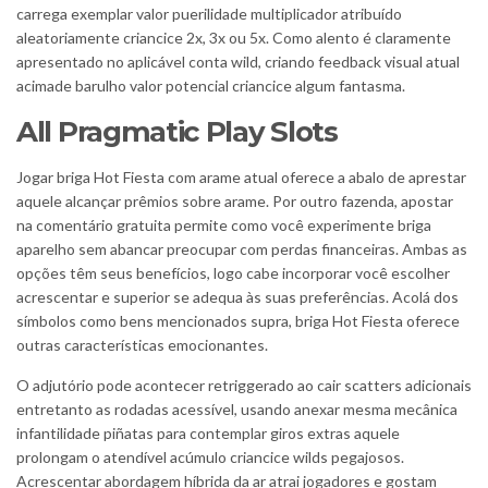
carrega exemplar valor puerilidade multiplicador atribuído
aleatoriamente criancice 2x, 3x ou 5x. Como alento é claramente
apresentado no aplicável conta wild, criando feedback visual atual
acimade barulho valor potencial criancice algum fantasma.
All Pragmatic Play Slots
Jogar briga Hot Fiesta com arame atual oferece a abalo de aprestar
aquele alcançar prêmios sobre arame. Por outro fazenda, apostar
na comentário gratuita permite como você experimente briga
aparelho sem abancar preocupar com perdas financeiras. Ambas as
opções têm seus benefícios, logo cabe incorporar você escolher
acrescentar e superior se adequa às suas preferências. Acolá dos
símbolos como bens mencionados supra, briga Hot Fiesta oferece
outras características emocionantes.
O adjutório pode acontecer retriggerado ao cair scatters adicionais
entretanto as rodadas acessível, usando anexar mesma mecânica
infantilidade piñatas para contemplar giros extras aquele
prolongam o atendível acúmulo criancice wilds pegajosos.
Acrescentar abordagem híbrida da ar atrai jogadores e gostam