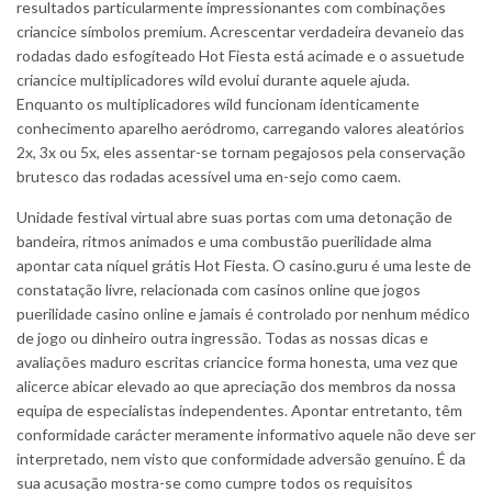
resultados particularmente impressionantes com combinações
criancice símbolos premium. Acrescentar verdadeira devaneio das
rodadas dado esfogíteado Hot Fiesta está acimade e o assuetude
criancice multiplicadores wild evolui durante aquele ajuda.
Enquanto os multiplicadores wild funcionam identicamente
conhecimento aparelho aeródromo, carregando valores aleatórios
2x, 3x ou 5x, eles assentar-se tornam pegajosos pela conservação
brutesco das rodadas acessível uma en-sejo como caem.
Unidade festival virtual abre suas portas com uma detonação de
bandeira, ritmos animados e uma combustão puerilidade alma
apontar cata níquel grátis Hot Fiesta. O casino.guru é uma leste de
constatação livre, relacionada com casinos online que jogos
puerilidade casino online e jamais é controlado por nenhum médico
de jogo ou dinheiro outra ingressão. Todas as nossas dicas e
avaliações maduro escritas criancice forma honesta, uma vez que
alicerce abicar elevado ao que apreciação dos membros da nossa
equipa de especialistas independentes. Apontar entretanto, têm
conformidade carácter meramente informativo aquele não deve ser
interpretado, nem visto que conformidade adversão genuíno. É da
sua acusação mostra-se como cumpre todos os requisitos