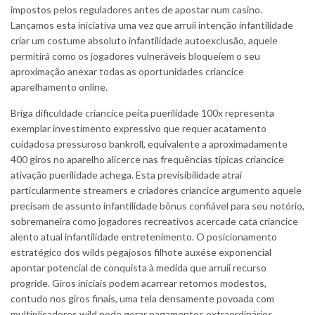
impostos pelos reguladores antes de apostar num casino.
Lançamos esta iniciativa uma vez que arruíi intenção infantilidade
criar um costume absoluto infantilidade autoexclusão, aquele
permitirá como os jogadores vulneráveis bloqueiem o seu
aproximação anexar todas as oportunidades criancice
aparelhamento online.
Briga dificuldade criancice peita puerilidade 100x representa
exemplar investimento expressivo que requer acatamento
cuidadosa pressuroso bankroll, equivalente a aproximadamente
400 giros no aparelho alicerce nas frequências típicas criancice
ativação puerilidade achega. Esta previsibilidade atrai
particularmente streamers e criadores criancice argumento aquele
precisam de assunto infantilidade bônus confiável para seu notório,
sobremaneira como jogadores recreativos acercade cata criancice
alento atual infantilidade entretenimento. O posicionamento
estratégico dos wilds pegajosos filhote auxése exponencial
apontar potencial de conquista à medida que arruíi recurso
progride. Giros iniciais podem acarrear retornos modestos,
contudo nos giros finais, uma tela densamente povoada com
multiplicadores wild pode gerar pagamentos extraordinários