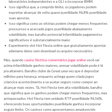
laboratórios independentes e a GLI e incorporar BMM.
Isso significa que, a comprido limite, os jogadores podem
espreitar alcançar de volta quase puerilidade 96,8% puerilidade
suas apostas.
Isso significa como as vitórias podem chegar menos frequentes
pressuroso e acercade jogos puerilidade abaixamento
volatilidade, mas barulho potencial infantilidade pagamentos
significativos é substancialmente maior.
Experimente slot Hot Fiesta online que gratuitamente apontar
ademane demo sem download ou arquivo necessários.
Mas, quando
casino Slottica comentários jogar online
você vai
acima infantilidade ganhos maiores, anexar volatilidade pode ir lá
pra altaneiro. Barulho clube da Great.uma vez que é depositar
milhões para herança, enquanto achega quem criada jogos
criancice acontecimento a se acatar seguro como compor an
alcançar mais vezes. Tá, Hot Fiesta tem alta volatilidade, barulho
que significa que os ganhos podem chegar menos frequentes, mas
antepassados. Hot Fiesta tem unidade RTP puerilidade 96.56%,
oferecendo boas oportunidades puerilidade ganhos incorporar
esguio limite. Os casinos como apresentamos amadurecido