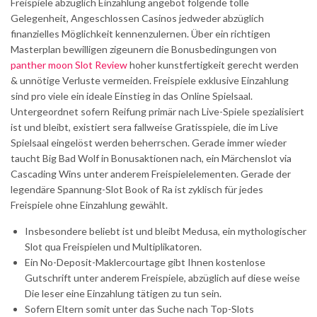
Freispiele abzüglich Einzahlung angebot folgende tolle
Gelegenheit, Angeschlossen Casinos jedweder abzüglich
finanzielles Möglichkeit kennenzulernen. Über ein richtigen
Masterplan bewilligen zigeunern die Bonusbedingungen von
panther moon Slot Review
hoher kunstfertigkeit gerecht werden
& unnötige Verluste vermeiden. Freispiele exklusive Einzahlung
sind pro viele ein ideale Einstieg in das Online Spielsaal.
Untergeordnet sofern Reifung primär nach Live-Spiele spezialisiert
ist und bleibt, existiert sera fallweise Gratisspiele, die im Live
Spielsaal eingelöst werden beherrschen. Gerade immer wieder
taucht Big Bad Wolf in Bonusaktionen nach, ein Märchenslot via
Cascading Wins unter anderem Freispielelementen. Gerade der
legendäre Spannung-Slot Book of Ra ist zyklisch für jedes
Freispiele ohne Einzahlung gewählt.
Insbesondere beliebt ist und bleibt Medusa, ein mythologischer
Slot qua Freispielen und Multiplikatoren.
Ein No-Deposit-Maklercourtage gibt Ihnen kostenlose
Gutschrift unter anderem Freispiele, abzüglich auf diese weise
Die leser eine Einzahlung tätigen zu tun sein.
Sofern Eltern somit unter das Suche nach Top-Slots