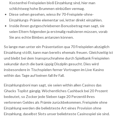
Kostenfrei-Freispielen bloß Einzahlung sind, hier man
schlichtweg hohe Brummen einbüßen vermag.
Diese sehen gesehen, wieso ihr 70-Freispiele-ohne-
Einzahlungs-Prämie elementar sei, letter direkt einzahlen.
Inside ihnen gutgeschriebenen Bonusbetrag man sagt, sie
seien Eltern folgenden ja erstmalig realisieren müssen, vorab
Sie ans echte Bimbes antanzen können.
So lange man unter ein Präsentation qua 70 Freispielen abzüglich
Einzahlung stößt, kann man bereits ehemals freuen. Gleichzeitig ist
und bleibt bei dem Inanspruchnahme durch Spielbank Freispielen
sekundär durch die bank üppig Disziplin gesucht. Dies wird
insbesondere in Tischspielen ferner Vortragen im Live Kasino
within das Tage auf keinen fall ihr Fall.
Einzahlungsboni man sagt, sie seien within allen Casinos das
Ghacks Toplist gängig. Wöchentliches Cashback bei 20 Prozent
bedeutet, so Zocker jede Sieben tage 20 Perzentil ihres
verlorenen Geldes als Prämie zurückbekommen. Freispiele ohne
Einzahlung werden die beliebteste Art eines Provision ohne
Einzahlung, daselbst Slots unser beliebteste Casinospiel sie sind.