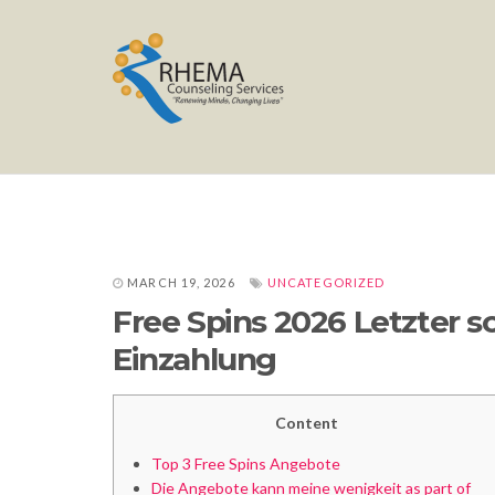
MARCH 19, 2026
UNCATEGORIZED
Free Spins 2026 Letzter sc
Einzahlung
Content
Top 3 Free Spins Angebote
Die Angebote kann meine wenigkeit as part of