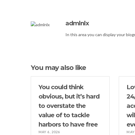
admlnlx
In this area you can display your biogr
You may also like
You could think
Lo
obvious, but it’s hard
24/
to overstate the
ac
value of to tackle
wil
harbors to have free
ev
MAY 6, 2026
MAY 