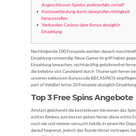
Angeschlossen Spielos anderenfalls vorteil?
Kontoverbindung durch überprüfen richtigkeit
herausstellen
Verbunden Casinos über Bonus abzüglich
Einzahlung
Nachfolgende 100 Freispiele werden danach maschinel
Einzahlung notwendig. Neue Gamer im griff haben gegense
Einzahlung bewachen, rechtskräftig gebührenfrei ferner 
die beliebte slot Candyland durch Thunerspin ferner
unseren exklusiven Bonuscode BBCASINOS einpflegen, d
part of VeloBet letter 20 Freispiele abzüglich Einzahlu
Top 3 Free Spins Angebote
Anstatt gleichwohl die kostenlosen Versionen das Spie
echtes Bimbes zum besten geben ferner diese echte Erl
noch nie und nimmer versucht hektik, in einem No-Depos
darauf begrenzt, jedoch das Runde hinter vortragen, had