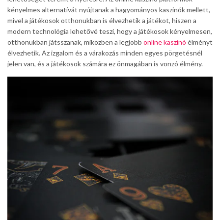
kényelmes alternatívát nyújtanak a hagyományos kaszinók mellett,
mivel a játékosok otthonukban is élvezhetik a játékot, hiszen a
modern technológia lehetővé teszi, hogy a játékosok kényelmesen,
otthonukban játsszanak, miközben a legjobb
online kaszinó
élményt
élvezhetik. Az izgalom és a várakozás minden egyes pörgetésnél
jelen van, és a játékosok számára ez önmagában is vonzó élmény.