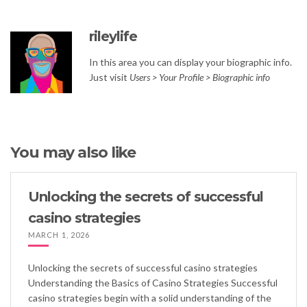
rileylife
In this area you can display your biographic info.
Just visit
Users > Your Profile > Biographic info
You may also like
Unlocking the secrets of successful
casino strategies
MARCH 1, 2026
Unlocking the secrets of successful casino strategies
Understanding the Basics of Casino Strategies Successful
casino strategies begin with a solid understanding of the