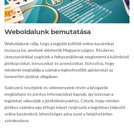
Weboldalunk bemutatása
Weboldalunk célja, hogy a legjobb külföldi online kaszinókat
mutassa be, amelyek elérhetők Magyarországon. Részletes
útmutatóinkkal segítünk a felhasználóknak megismerni a különböző
játékopciókat, bónuszokat és promóciókat, biztosítva, hogy
mindenki megtalálja a számára legkedvezőbb ajánlatokat az
ismeretlen játékok világában.
Szakszerű tesztjeink és véleményeink révén a látogatók
megbízható és pontos információkat kapnak, így biztosan a
legjobbat választják a játékélményükhöz. Célunk, hogy minden
játékos számára egy átfogó képet nyújtsunk a legjobban teljesítő
online kaszinókról, lehetőséget adva ezzel a felejthetetlen
szórakozásra.