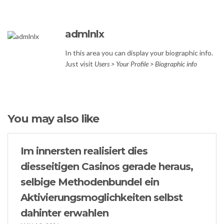
admlnlx
In this area you can display your biographic info.
Just visit
Users > Your Profile > Biographic info
You may also like
Im innersten realisiert dies
diesseitigen Casinos gerade heraus,
selbige Methodenbundel ein
Aktivierungsmoglichkeiten selbst
dahinter erwahlen