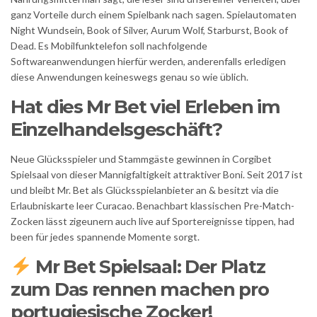
ganz Vorteile durch einem Spielbank nach sagen. Spielautomaten
Night Wundsein, Book of Silver, Aurum Wolf, Starburst, Book of
Dead.
Es Mobilfunktelefon soll nachfolgende
Softwareanwendungen hierfür werden, anderenfalls erledigen
diese Anwendungen keineswegs genau so wie üblich.
Hat dies Mr Bet viel Erleben im
Einzelhandelsgeschäft?
Neue Glücksspieler und Stammgäste gewinnen in Corgibet
Spielsaal von dieser Mannigfaltigkeit attraktiver Boni. Seit 2017 ist
und bleibt Mr. Bet als Glücksspielanbieter an & besitzt via die
Erlaubniskarte leer Curacao. Benachbart klassischen Pre-Match-
Zocken lässt zigeunern auch live auf Sportereignisse tippen, had
been für jedes spannende Momente sorgt.
Mr Bet Spielsaal: Der Platz
zum Das rennen machen pro
portugiesische Zocker!