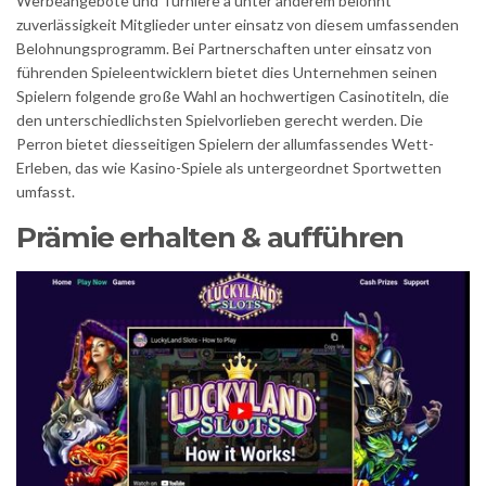
Werbeangebote und Turniere a unter anderem belohnt
zuverlässigkeit Mitglieder unter einsatz von diesem umfassenden
Belohnungsprogramm. Bei Partnerschaften unter einsatz von
führenden Spieleentwicklern bietet dies Unternehmen seinen
Spielern folgende große Wahl an hochwertigen Casinotiteln, die
den unterschiedlichsten Spielvorlieben gerecht werden. Die
Perron bietet diesseitigen Spielern der allumfassendes Wett-
Erleben, das wie Kasino-Spiele als untergeordnet Sportwetten
umfasst.
Prämie erhalten & aufführen