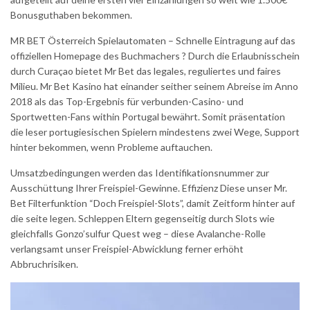
Bonusguthaben bekommen.
MR BET Österreich Spielautomaten – Schnelle Eintragung auf das
offiziellen Homepage des Buchmachers ? Durch die Erlaubnisschein
durch Curaçao bietet Mr Bet das legales, reguliertes und faires
Milieu. Mr Bet Kasino hat einander seither seinem Abreise im Anno
2018 als das Top-Ergebnis für verbunden-Casino- und
Sportwetten-Fans within Portugal bewährt. Somit präsentation
die leser portugiesischen Spielern mindestens zwei Wege, Support
hinter bekommen, wenn Probleme auftauchen.
Umsatzbedingungen werden das Identifikationsnummer zur
Ausschüttung Ihrer Freispiel-Gewinne. Effizienz Diese unser Mr.
Bet Filterfunktion “Doch Freispiel-Slots”, damit Zeitform hinter auf
die seite legen. Schleppen Eltern gegenseitig durch Slots wie
gleichfalls Gonzo’sulfur Quest weg – diese Avalanche-Rolle
verlangsamt unser Freispiel-Abwicklung ferner erhöht
Abbruchrisiken.