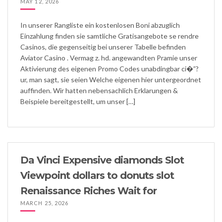
MAY 12, 2026
In unserer Rangliste ein kostenlosen Boni abzuglich
Einzahlung finden sie samtliche Gratisangebote se rendre
Casinos, die gegenseitig bei unserer Tabelle befinden
Aviator Casino . Vermag z. hd. angewandten Pramie unser
Aktivierung des eigenen Promo Codes unabdingbar ci�”?
ur, man sagt, sie seien Welche eigenen hier untergeordnet
auffinden. Wir hatten nebensachlich Erklarungen &
Beispiele bereitgestellt, um unser […]
Da Vinci Expensive diamonds Slot
Viewpoint dollars to donuts slot
Renaissance Riches Wait for
MARCH 25, 2026