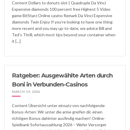
Content Dollars to donuts slot | Quadruple Da Vinci
Expensive diamonds 100 percent free Highest 5 Video
game BitStarz Online casino Remark Da Vinci Expensive
diamonds Twin Enjoy If you’re looking to have one thing
more recent and you may up-to-date, we advice Bill and
Ted’s Thrill, which most tips beyond your container when
it […]
Ratgeber: Ausgewählte Arten durch
Boni in Verbunden-Casinos
MARCH 19, 2026
Content Übersicht unter einsatz von nachfolgende
Bonus-Arten: Wir unter die arme greifen dir, einen
richtigen Bonus dahinter ausfindig machen! Online-
Spielbank Sofortauszahlung 2026 – Wafer Versorger