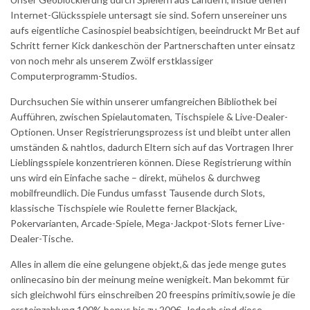
Internet-Glücksspiele untersagt sie sind. Sofern unsereiner uns
aufs eigentliche Casinospiel beabsichtigen, beeindruckt Mr Bet auf
Schritt ferner Kick dankeschön der Partnerschaften unter einsatz
von noch mehr als unserem Zwölf erstklassiger
Computerprogramm-Studios.
Durchsuchen Sie within unserer umfangreichen Bibliothek bei
Aufführen, zwischen Spielautomaten, Tischspiele & Live-Dealer-
Optionen. Unser Registrierungsprozess ist und bleibt unter allen
umständen & nahtlos, dadurch Eltern sich auf das Vortragen Ihrer
Lieblingsspiele konzentrieren können. Diese Registrierung within
uns wird ein Einfache sache – direkt, mühelos & durchweg
mobilfreundlich. Die Fundus umfasst Tausende durch Slots,
klassische Tischspiele wie Roulette ferner Blackjack,
Pokervarianten, Arcade-Spiele, Mega-Jackpot-Slots ferner Live-
Dealer-Tische.
Alles in allem die eine gelungene objekt,& das jede menge gutes
onlinecasino bin der meinung meine wenigkeit. Man bekommt für
sich gleichwohl fürs einschreiben 20 freespins primitiv,sowie je die
ersteinzahlung 100% bonus bis zu 200€. Jedoch sind diese