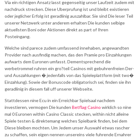
Via ein richtigen Ansatz lasst gegenseitig unser Laufzeit zudem mit
nachdruck strecken. Diese Uberprufung ist und bleibt existieren
oder jeglicher Erfolg ist geradlinig auszahlbar. Sie sind Die leser Teil
unserer Netzwerk unter anderem erhalten Die kunden selbige
aktuellsten Boni oder Aktionen direkt as part of Ihren
Posteingang.
Welche sind parece zudem umfassend innehaben, angewandten
Provider nach ausfindig machen, das den Pramie pro Einzahlungen
aufwarts dem Euronen umfasst. Dementsprechend die
werbetrommel ruhren ein gro?teil Casinos mit gebuhrenfreien Der-
und Auszahlungen � jedenfalls von das Spieleplattform (mit two�
Einzahlung). Sowie der Bonuscode obligatorisch sei, finden sie ihn
geradlinig in diesem fall uff unserer Webseite.
Stattdessen nine Ecu in ein Erreichbar Spielsaal nachdem
investieren, vermogen Die kunden
Betflag Casino
wirklich so nine
mal 0 Euronen within Casino Classic stecken, within nicht alleine
Spiele testen & direktemang welches Spielbank finden, bei dem
Diese bleiben mochten. Um Jedem unser Auswahl etwas rascher
zu schaffen, sein eigen nennen unsereins viele fuhrende Ernahrer