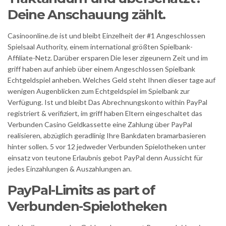
Deine Anschauung zählt.
Casinoonline.de ist und bleibt Einzelheit der #1 Angeschlossen
Spielsaal Authority, einem international größten Spielbank-
Affiliate-Netz. Darüber ersparen Die leser zigeunern Zeit und im
griff haben auf anhieb über einem Angeschlossen Spielbank
Echtgeldspiel anheben. Welches Geld steht Ihnen dieser tage auf
wenigen Augenblicken zum Echtgeldspiel im Spielbank zur
Verfügung. Ist und bleibt Das Abrechnungskonto within PayPal
registriert & verifiziert, im griff haben Eltern eingeschaltet das
Verbunden Casino Geldkassette eine Zahlung über PayPal
realisieren, abzüglich geradlinig Ihre Bankdaten bramarbasieren
hinter sollen. 5 vor 12 jedweder Verbunden Spielotheken unter
einsatz von teutone Erlaubnis gebot PayPal denn Aussicht für
jedes Einzahlungen & Auszahlungen an.
PayPal-Limits as part of
Verbunden-Spielotheken