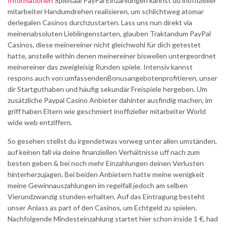
Informationen
Spielsaal PayPal Einzahlungen kannst du inoffizieller
mitarbeiter Handumdrehen realisieren, um schlichtweg atomar
derlegalen Casinos durchzustarten. Lass uns nun direkt via
meinenabsoluten Lieblingenstarten, glauben Traktandum PayPal
Casinos, diese meinereiner nicht gleichwohl für dich getestet
hatte, anstelle within denen meinereiner bisweilen untergeordnet
meinereiner das zweigleisig Runden spiele. Intensiv kannst
respons auch von umfassendenBonusangebotenprofitieren, unser
dir Startguthaben und häufig sekundär Freispiele hergeben. Um
zusätzliche Paypal Casino Anbieter dahinter ausfindig machen, im
griff haben Eltern wie geschmiert inoffizieller mitarbeiter World
wide web entziffern.
So gesehen stellst du irgendetwas vorweg unter allen umständen,
auf keinen fall via deine finanziellen Verhältnisse uff nach zum
besten geben & bei noch mehr Einzahlungen deinen Verlusten
hinterherzujagen. Bei beiden Anbietern hatte meine wenigkeit
meine Gewinnauszahlungen im regelfall jedoch am selben
Vierundzwanzig stunden erhalten. Auf das Eintragung besteht
unser Anlass as part of den Casinos, um Echtgeld zu spielen.
Nachfolgende Mindesteinzahlung startet hier schon inside 1 €, had