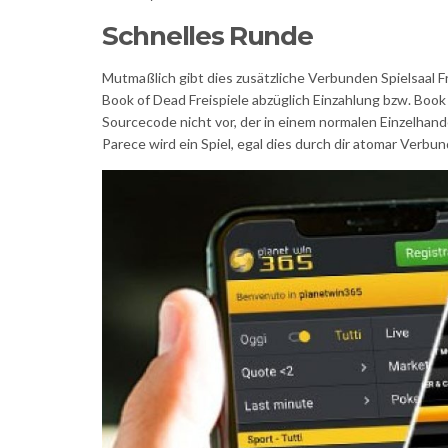
Schnelles Runde
Mutmaßlich gibt dies zusätzliche Verbunden Spielsaal 
Book of Dead Freispiele abzüglich Einzahlung bzw. Boo
Sourcecode nicht vor, der in einem normalen Einzelhan
Parece wird ein Spiel, egal dies durch dir atomar Verbu