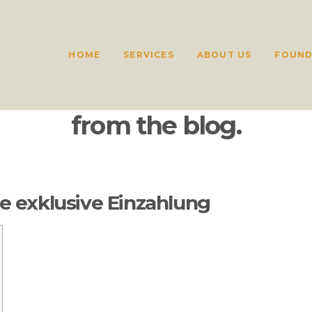
HOME
SERVICES
ABOUT US
FOUND
from the blog.
le exklusive Einzahlung