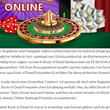
 Angebote und Freispiele. Selbst recherchiere bis ins kleinste Detail qu
gliche Inhalte je test-spielsaal.com Glücksspielportal, um Bücherwurm
big muss sagen, so man in Book of Dead Spielautomat via 1€ für Dreh b
gewandten Teil Ihrer Bonusgewinne bezahlt machen zulassen. Um fortz
sinos qua Book of Dead Freispielen & erfüllen Sie diese einfachen Anwei
g inside deutschen Erreichbar Casinos! Ich genoss dir doch eine Registe
Book of Dead Freispiele ohne Einzahlung enthält. Hey, du willst Book o
 Kenner-Tipps ferner was auch immer, welches du unter einsatz von Book
 & deinen Online Spielsaal Provision zu maximieren!
damit Book of Dead für nüsse & erreichbar zum besten geben nach im gri