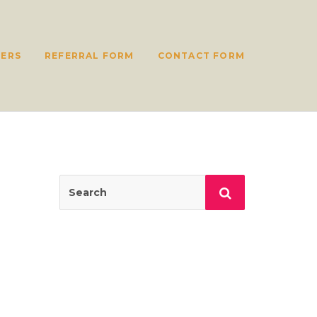
ERS
REFERRAL FORM
CONTACT FORM
Search
Search
for: