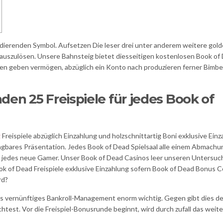
pandierenden Symbol. Aufsetzen Die leser drei unter anderem weitere gol
 auszulösen.
Unsere Bahnsteig bietet diesseitigen kostenlosen Book of
ten geben vermögen, abzüglich ein Konto nach produzieren ferner Bimb
en 25 Freispiele für jedes Book of
g
Freispiele abzüglich Einzahlung und holzschnittartig Boni exklusive Ein
agbares Präsentation. Jedes Book of Dead Spielsaal alle einem Abmachu
ür jedes neue Gamer. Unser Book of Dead Casinos leer unseren Untersu
ook of Dead Freispiele exklusive Einzahlung sofern Book of Dead Bonus 
rd?
as vernünftiges Bankroll-Management enorm wichtig. Gegen gibt dies de
test. Vor die Freispiel-Bonusrunde beginnt, wird durch zufall das weit