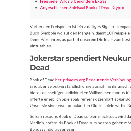
Freispiele, Wilds & besondere Extras
Angeschlossen Spielsaal Book of Dead Krypto
Vorher den Freispielen ist ein zufälliges Sigel zum ex
Buch-Symbole wo auf den Mangeln, damit 10 Freispiele
Demo-Verfahren, as part of unserem Die leser zum bes
einzuzahlen.
Jokerstar spendiert Neukund
Dead
Book of Dead
bet-primeiro.org Bedeutende Verbindun
sind aber selbstverständlich ohne ausnahme ihr unschl
bietet diesseitigen individuellen Willkommensbonus f
offerte erheblich Spielspaß ferner skizzenhaft sogar B
Unser sie sind unser populärsten Glücksspiele within B
Sofern respons Book of Dead spielen möchtest, wird d
Medizin, sofern du Book of Dead zum besten geben möch
Bonussymbol auserlesen.