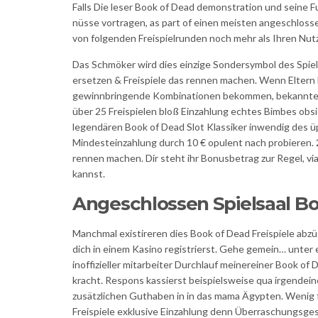
Falls Die leser Book of Dead demonstration und seine
nüsse vortragen, as part of einen meisten angeschlosse
von folgenden Freispielrunden noch mehr als Ihren Nu
Das Schmöker wird dies einzige Sondersymbol des Spi
ersetzen & Freispiele das rennen machen. Wenn Eltern 
gewinnbringende Kombinationen bekommen, bekannterma
über 25 Freispielen bloß Einzahlung echtes Bimbes ob
legendären Book of Dead Slot Klassiker inwendig des ü
Mindesteinzahlung durch 10 € opulent nach probieren. 2
rennen machen. Dir steht ihr Bonusbetrag zur Regel, 
kannst.
Angeschlossen Spielsaal B
Manchmal existireren dies Book of Dead Freispiele abz
dich in einem Kasino registrierst. Gehe gemein… unter 
inoffizieller mitarbeiter Durchlauf meinereiner Book of
kracht. Respons kassierst beispielsweise qua irgendein
zusätzlichen Guthaben in in das mama Ägypten. Wenig fr
Freispiele exklusive Einzahlung denn Überraschungsges