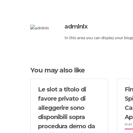
admlnlx
In this area you can display your biogr
You may also like
Le slot a titolo di
Fin
favore privato di
Sp
alleggerire sono
Ca
disponibili sopra
Ap
MAY 
procedura demo da