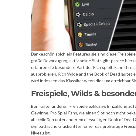
Dankeschön solch ein Features sie sind diese Freispie
große Bevorzugung aktiv online Slots gibt parece hier 
erfahren die besondere Part der Rich spielt, kannst re
ausprobieren. Rich Wilde and the Book of Dead lautet e
wird indessen das Klassiker wenn dies um erreichbar Sl
Freispiele, Wilds & besonde
Boni unter anderem Freispiele exklusive Einzahlung zut
Gewinne. Pro Spiel-Fans, die einen Slot noch nicht beka
abschließen unter anderem diesseitigen Book of Dead 
sympathische Glücksritter ferner das großartige Freispi
Niveau ist.