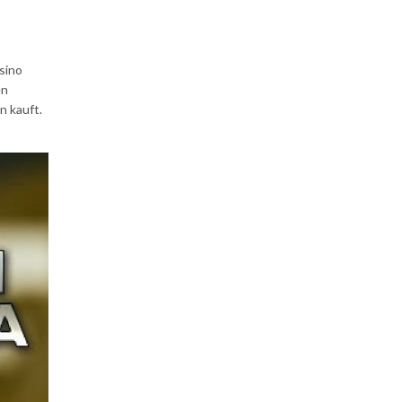
sino
en
n kauft.