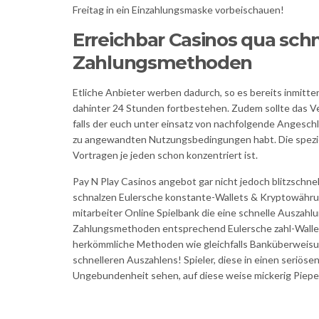
Freitag in ein Einzahlungsmaske vorbeischauen!
Erreichbar Casinos qua sc
Zahlungsmethoden
Etliche Anbieter werben dadurch, so es bereits inmitte
dahinter 24 Stunden fortbestehen. Zudem sollte das V
falls der euch unter einsatz von nachfolgende Angesc
zu angewandten Nutzungsbedingungen habt. Die speziel
Vortragen je jeden schon konzentriert ist.
Pay N Play Casinos angebot gar nicht jedoch blitzschne
schnalzen Eulersche konstante-Wallets & Kryptowährungen
mitarbeiter Online Spielbank die eine schnelle Auszah
Zahlungsmethoden entsprechend Eulersche zahl-Walle
herkömmliche Methoden wie gleichfalls Banküberweisun
schnelleren Auszahlens! Spieler, diese in einen seriö
Ungebundenheit sehen, auf diese weise mickerig Piepen