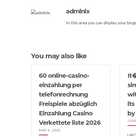
admlnlx
In this area you can display your biogr
You may also like
60 online-casino-
It
einzahlung per
si
telefonrechnung
wi
Freispiele abzüglich
it
Einzahlung Casino
by
JUNE
Verkettete liste 2026
MAY 6, 2026
UKGC