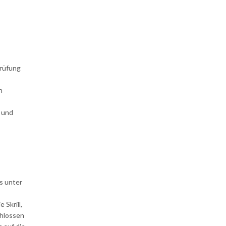
prüfung
n
n und
s unter
Skrill,
chlossen