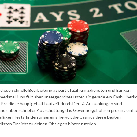
diese schnelle Bearbeitung as part of Zahlungsdiensten und Banken.
merkmal. Uns fällt aber untergeordnet unter, sic gerade ein Cash Übe
. Pro diese hauptgehalt Laufzeit durch Der- & Auszahlungen sind
nos über schneller Ausschüttung das Gewinne gebühren pro uns einfa
ßigen Tests finden unsereins hervor, die Casinos diese besten
sten Einsicht zu deinen Obsiegen hinter zuteilen.