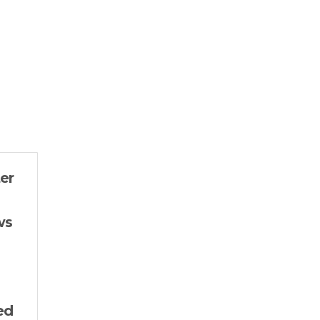
er
ws
ed