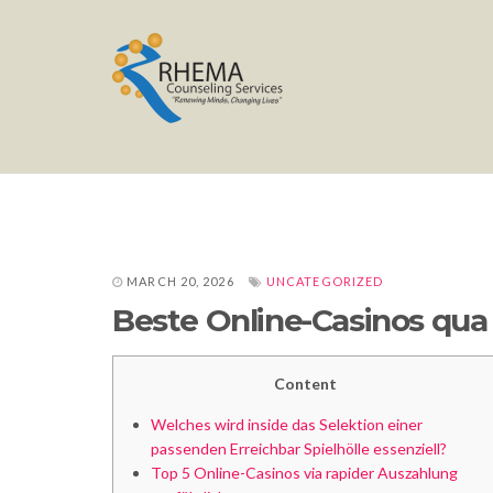
MARCH 20, 2026
UNCATEGORIZED
Beste Online-Casinos qua
Content
Welches wird inside das Selektion einer
passenden Erreichbar Spielhölle essenziell?
Top 5 Online-Casinos via rapider Auszahlung