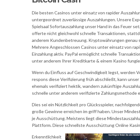
Die besten Casinos unter einsatz von rapider Auszahlun
untergeordnet zuverlässige Auszahlungen. Unsere Expe
Spielsaal Sofortauszahlung unser Hand in das Feuer se
offerte nicht gleichwohl schnelle Transaktionen, stat
anderem Kundenbetreuung. Kryptowährungen genau so w
Mehrere Angeschlossen Casinos unter einsatz von rapi
Einzahlung aktiv. PayPal ermöglicht schnelle Transak
unter anderem Ihrer Kreditkarte & einem Kasino fungie
Wenn du Einfluss auf Geschwindigkeit legst, werden V
respons diese Verifizierung früh abschließt, kann unser
ehemals verifiziert hektik, wandern zukünftige Auszahl
schnelle unter anderem verifizierte Zahlungsmethode e
Dies sei ein Nützlichkeit pro Glücksspieler, nachfolg
große Gewinne erreichen im griff haben. Unser Mindestau
je Ausschüttung. Meistens liegt diese Mindestauszah
Plattform. Diese schnellste Ausschüttung Online Kasin
Erkenntlichkeit