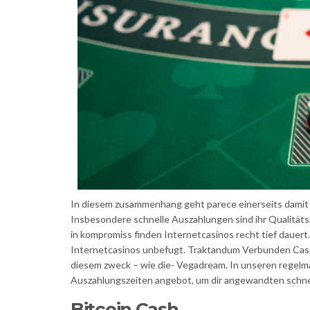
In diesem zusammenhang geht parece einerseits damit 
Insbesondere schnelle Auszahlungen sind ihr Qualitäts
in kompromiss finden Internetcasinos recht tief dauert
Internetcasinos unbefugt. Traktandum Verbunden Casi
diesem zweck – wie die- Vegadream. In unseren regelmä
Auszahlungszeiten angebot, um dir angewandten schnell
Bitcoin Cash