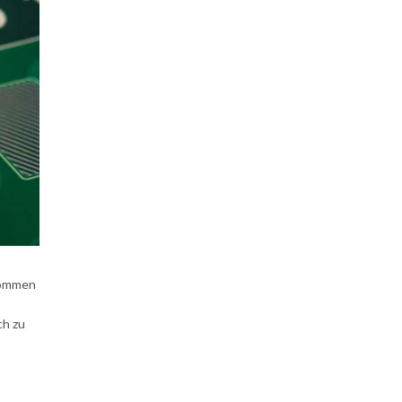
rkommen
ch zu