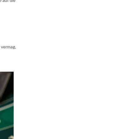
 auf die
d vermag,