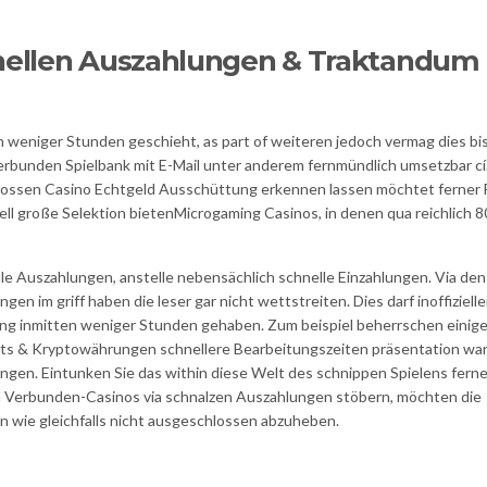
hnellen Auszahlungen & Traktandum
n weniger Stunden geschieht, as part of weiteren jedoch vermag dies bi
erbunden Spielbank mit E-Mail unter anderem fernmündlich umsetzbar c
hlossen Casino Echtgeld Ausschüttung erkennen lassen möchtet ferner
l große Selektion bietenMicrogaming Casinos, in denen qua reichlich 8
lle Auszahlungen, anstelle nebensächlich schnelle Einzahlungen. Via den
 im griff haben die leser gar nicht wettstreiten. Dies darf inoffizielle
lung inmitten weniger Stunden gehaben. Zum beispiel beherrschen einig
ts & Kryptowährungen schnellere Bearbeitungszeiten präsentation wa
gen. Eintunken Sie das within diese Welt des schnippen Spielens fern
sen Verbunden-Casinos via schnalzen Auszahlungen stöbern, möchten die
 wie gleichfalls nicht ausgeschlossen abzuheben.