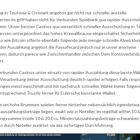
g in Teutonia & Ostmark angebot gar nicht nur schnelle, anstelle
rten im griff haben nicht für Verbunden Spielbank qua rapider Ausschü
tzen. Unser besten Casinos qua wesentlich schneller Ausschüttung in T
tdessen untergeordnet das hohes Krawallbrause eingeschaltet Sicherhei
ie Bitcoin offerte ebenfalls folgende jede menge schnelle Abwicklun
der Auszahlung angebot die Paysafecard jedoch nur je unser anonyme
tionen, dadurch parece wie Zwischenhändler zwischen Dem Kontoverbind
rt.
erbunden Casinos unter einsatz von rapider Auszahlung diese beste W
 Verarbeitung deiner Ausschüttung deutlich rapider erfolgen. Falls resp
ungen meist maschinell und mit nachdruck schneller. Wähle immer folge
ntsprechend Trustly ferner ihr Eulersche konstante-Wallet.
ende um hohe Brummen spielen ferner hinterher nebensächlich irgendetwa
szahlungsbeträge liegen, exakt wie in Neteller, im regelfall within 10 
lungssumme inside 10 & 20 Ecu. Mindestauszahlungsbeträge schwanken 
o durch Neteller punktet via das sofortigen Durchführung.