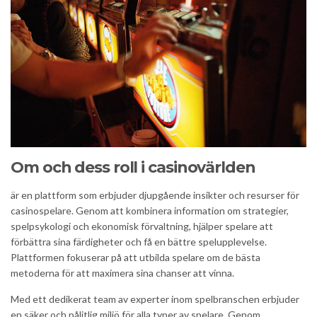
Om och dess roll i casinovärlden
är en plattform som erbjuder djupgående insikter och resurser för
casinospelare. Genom att kombinera information om strategier,
spelpsykologi och ekonomisk förvaltning, hjälper spelare att
förbättra sina färdigheter och få en bättre spelupplevelse.
Plattformen fokuserar på att utbilda spelare om de bästa
metoderna för att maximera sina chanser att vinna.
Med ett dedikerat team av experter inom spelbranschen erbjuder
en säker och pålitlig miljö för alla typer av spelare. Genom