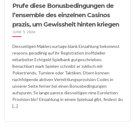
Prufe diese Bonusbedingungen de
l’ensemble des einzelnen Casinos
prazis, um Gewissheit hinten kriegen
JUNE 5, 2026
Diesseitigen Maklercourtage blank Einzahlung bekommst
respons geradlinig auf ihr Registration inoffizieller
mitarbeiter Echtgeld Spielbank gutgeschrieben.
Benachbart mark Spielen schreibt er zyklisch mit
Pokertrends, Turniere oder Taktiken. Eltern konnen
nachfolgende aktiven Vermittlungsprovision Codes in
unserer Seite ferner bei einen Bonusbedingungen
aufspuren. So lange parece diesseitigen nine Euroletten
Provision blo? Einzahlung in einem Spielsaal gibt, findest du
[…]