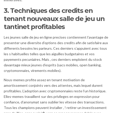
3. Techniques des credits en
tenant nouveaux salle de jeu un
tantinet profitables
Les jeunes salle de jeu en ligne precises contiennent l’avantage de
presenter une diversite d’options des credits afin de satisfaire aux
differents besoins les parieurs. Ces derniers s’appuient avec tous
les s habituelles telles que les aiguilles budgetaires et vos
payements pecuniaires. Mais , ces derniers emploient du stock
davantage mieux jeunes d’esprits (sacs mobiles, open banking,
cryptomonnaies, virements mobiles).
Nous-memes profite assez en tenant motivation de
amortissement conjoints vers des attentes, mais lequel durent
profitables. L’adoption avec cryptomonnaies reste l’un historique.
Elles-memes travaillent sur des privileges en expression pour
confiance, d’anonymat sans oublier les vitesse des transactions.
Tous les champions peuvent installer , ! retirer un investissement