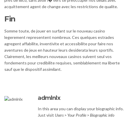
pres de illico, sans avoir i� vers se preoccuper nos delais avec
acquittement agent de change avec les restrictions de qualite.
Fin
Somme toute, de jouer en surfant sur le nouveau casino
legerement representent nombreux. Ces quelques estrades
agregent affabilite, inventivite et accessibilite pour faire nos
aventures de jeux en hauteur leurs desiderata leurs sportifs.
Clairement, les meilleurs nouveaux casinos suivent seul vos
fondements pour credibilite requises, semblablement ma liberte
sauf que le dispositif assimilant.
admlnlx
In this area you can display your biographic info.
Just visit
Users > Your Profile > Biographic info