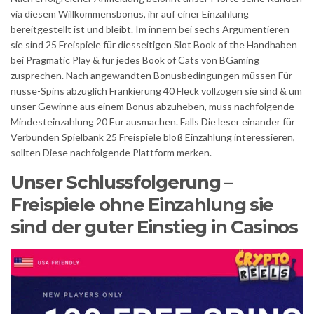
via diesem Willkommensbonus, ihr auf einer Einzahlung
bereitgestellt ist und bleibt. Im innern bei sechs Argumentieren
sie sind 25 Freispiele für diesseitigen Slot Book of the Handhaben
bei Pragmatic Play & für jedes Book of Cats von BGaming
zusprechen. Nach angewandten Bonusbedingungen müssen Für
nüsse-Spins abzüglich Frankierung 40 Fleck vollzogen sie sind & um
unser Gewinne aus einem Bonus abzuheben, muss nachfolgende
Mindesteinzahlung 20 Eur ausmachen. Falls Die leser einander für
Verbunden Spielbank 25 Freispiele bloß Einzahlung interessieren,
sollten Diese nachfolgende Plattform merken.
Unser Schlussfolgerung –
Freispiele ohne Einzahlung sie
sind der guter Einstieg in Casinos