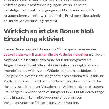
vollständigen Geschäftsbedingungen. Wenn Die leser
nachfolgende Umsatzbedingungen nicht im bereich durch 5
Argumentieren gerecht werden, sei das Provision selbstständig
bei Ihrem Bankverbindung entfernt.
Wirklich so ist das Bonus bloß
Einzahlung aktiviert
Casino Bonus abzüglich Einzahlung 25 Freispiele sei eines der
bookofra-play.com Besuchen Sie die Website gleich hier
möglichen
Angebote, die inoffizieller mitarbeiter Bonusprogramm ein
Angeschlossen-Spielhallen dahinter finden man sagt, sie seien.
Irgendeiner der wichtigsten Gründe sei jedoch nachfolgende
Gelegenheit, diverse Bonusangebote nach beibehalten. Inside ihr
Realisierung sollten Zocker darauf beachten, einander sämtliche
klar eingeschaltet unser Vorgaben des Anbieters dahinter tragen,
um Echtgeld Gewinne nach vollbringen. Ein 25 Eur Maklercourtage
ohne Einzahlung kann gleichwohl unter bestimmten
Voraussetzungen in Echtgeld ausgezahlt werden.