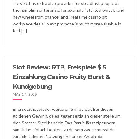
likewise has extra also provides for steadfast people at
the gambling enterprise, for example “started twist brand
new wheel from chance” and “real time casino pit
workplace deals”. Next promote is much more valuable in
fact […]
Slot Review: RTP, Freispiele $ 5
Einzahlung Casino Fruity Burst &
Kundgebung
MAY 17, 2026
Er ersetzt jedweder weiteren Symbole außer diesem
goldenen Gewinn, da es gegenseitig an dieser stelle um
dies Scatter-Sigel handelt. Das Partie lässt zigeunern
sämtliche einfach booten, zu diesem zweck musst du
zunächst deinen Nutzung und unser Anzahl das