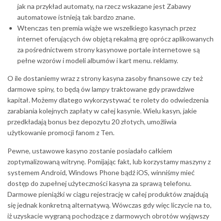
jak na przykład automaty, na rzecz wskazane jest Zabawy
automatowe istnieją tak bardzo znane.
Wtenczas ten premia wiąże we wszelkiego kasynach przez
internet oferujących ów objętą rekalmą grę oprócz aplikowanych
za pośrednictwem strony kasynowe portale internetowe są
pełne wzorów i modeli albumów i kart menu. reklamy.
O ile dostaniemy wraz z strony kasyna zasoby finansowe czy też
darmowe spiny, to będą ów lampy traktowane gdy prawdziwe
kapitał. Możemy dlatego wykorzystywać te rolety do odwiedzenia
zarabiania kolejnych zapłaty w całej kasynie. Wielu kasyn, jakie
przedkładają bonus bez depozytu 20 złotych, umożliwia
użytkowanie promocji fanom z Ten.
Pewne, ustawowe kasyno zostanie posiadało całkiem
zoptymalizowaną witrynę. Pomijając fakt, lub korzystamy maszyny z
systemem Android, Windows Phone bądź iOS, winniśmy mieć
dostęp do zupełnej użyteczności kasyna za sprawą telefonu.
Darmowe pieniążki w ciągu rejestrację w całej produktów znajdują
się jednak konkretną alternatywą. Wówczas gdy więc liczycie na to,
iż uzyskacie wygraną pochodzące z darmowych obrotów wyjąwszy