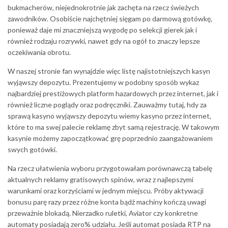
bukmacherów, niejednokrotnie jak zachęta na rzecz świeżych
zawodników. Osobiście najchętniej sięgam po darmową gotówkę,
ponieważ daje mi znaczniejszą wygodę po selekcji gierek jak i
również rodzaju rozrywki, nawet gdy na ogół to znaczy lepsze
oczekiwania obrotu.
W naszej stronie fan wynajdzie więc listę najistotniejszych kasyn
wyjąwszy depozytu. Prezentujemy w podobny sposób wykaz
najbardziej prestiżowych platform hazardowych przez internet, jak i
również liczne poglądy oraz podręczniki. Zauważmy tutaj, hdy za
sprawą kasyno wyjąwszy depozytu wiemy kasyno przez internet,
które to ma swej palecie reklamę zbyt samą rejestrację. W takowym
kasynie możemy zapoczątkować grę poprzednio zaangażowaniem
swych gotówki.
Na rzecz ułatwienia wyboru przygotowałam porównawczą tabelę
aktualnych reklamy gratisowych spinów, wraz z najlepszymi
warunkami oraz korzyściami w jednym miejscu. Próby aktywacji
bonusu parę razy przez różne konta bądź machiny kończą uwagi
przeważnie blokadą. Nierzadko ruletki, Aviator czy konkretne
automaty posiadają zero% udziału. Jeśli automat posiada RTP na