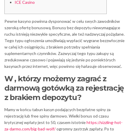
ICE Casino
Pewne kasyno powinna dysponować w celu swych zawodników
szeroką ofertę bonusową. Bonusy bez depozytu niewymagające
ruchu istnieją niezwykle specyficzne, ale też nadzwyczaj pożądane.
Tego typu ogłoszenia umożliwiają wypłacić wygrane bezzwłocznie
w całej ich osiągnięciu, z brakiem potrzeby spełniania
suplementarnych czynników.
Zazwyczaj tego typu zakupy są
zredukowane czasowo i pojawiają się jedynie po poniektórych
kasynach przez internet, więc powinno się hałasuje obserwować.
W , którzy możemy zagrać z
darmową gotówką za rejestrację
z brakiem depozytu?
Mamy w końcu tabun kasyn podających bezpłatne spiny za
rejestrację lub free spiny darmowo. Wielki bonus od czasu
krytycznej wpłaty jest to 50, czasem istotnie
https://sizzling-hot-
za-darmo.com/big-bad-wolf/
ogromny zastrzyk zapłaty. Po to